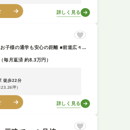
せ
詳しく見る
【土地面積約１２３坪！＋即見学可！】 ■小学校まで徒歩４分、お子様の通学も安心の距離 ■前道広々６ｍ、開放感がありますね ■お好きな工務店・ハウスメーカーで建築可能です
（毎月返済 約8.3万円）
 徒歩22分
123.26坪）
せ
詳しく見る