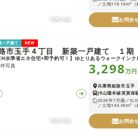
／土地119.14m²（
写真1/32枚
お問合
築一戸建て
NEW
路市玉手４丁目 新築一戸建て １期
3,298
万円
兵庫県姫路市玉手
JR山陽本線英賀保駅
2026年7月築／5L
／土地144.48m²（
写真1/32枚
お問合