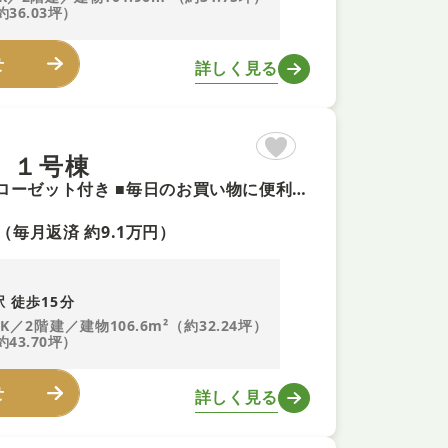
約36.03坪）
せ
詳しく見る
 １号棟
【ZEH水準省エネ住宅+即予約可！】ゆとりあるウォークインクローゼット付き ■毎日のお買い物に便利な、スーパー「エーコープ玉手店」まで徒歩５分！ ■お車持ちの方にもうれしいカースペース付き
（毎月返済 約9.1万円）
 徒歩15分
DK／2階建／建物106.6m²（約32.24坪）
約43.70坪）
せ
詳しく見る