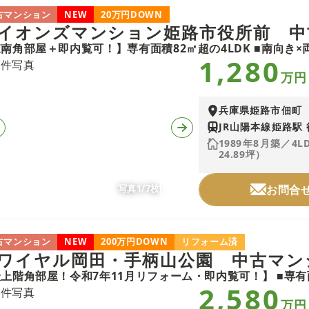
古マンション
NEW
20万円DOWN
イオンズマンション姫路市役所前 中
1,280
万円
兵庫県姫路市佃町
JR山陽本線姫路駅 
1989年8月築／4L
24.89坪）
写真1/7枚
お問合
古マンション
NEW
200万円DOWN
リフォーム済
ワイヤル岡田・手柄山公園 中古マン
2,580
万円