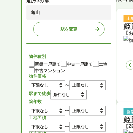
選択中の 駅
亀山
土
姫
駅を変更
物件種別
新築一戸建て
中古一戸建て
土地
中古マンション
物件価格
〜
駅まで徒歩
築年数
〜
新
姫
土地面積
〜