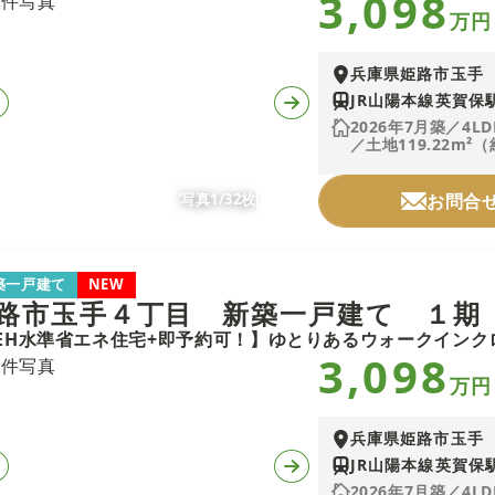
3,098
万円
兵庫県姫路市玉手
JR山陽本線英賀保駅
2026年7月築／4LD
／土地119.22m²（
写真1/32枚
お問合
築一戸建て
NEW
路市玉手４丁目 新築一戸建て １期
3,098
万円
兵庫県姫路市玉手
JR山陽本線英賀保駅
2026年7月築／4LD