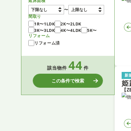
延床面積
〜
間取り
1R〜1LDK
2K〜2LDK
3K〜3LDK
4K〜4LDK
5K〜
リフォーム
リフォーム済
44
該当物件
件
新
この条件で検索
姫