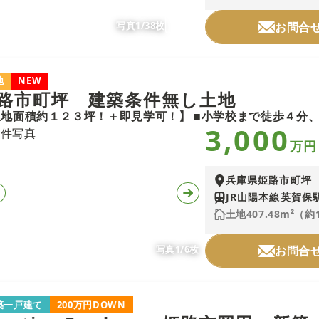
写真1/38枚
お問合
地
NEW
路市町坪 建築条件無し土地
3,000
万円
兵庫県姫路市町坪
JR山陽本線英賀保駅
土地407.48m²（約
写真1/6枚
お問合
築一戸建て
200万円DOWN