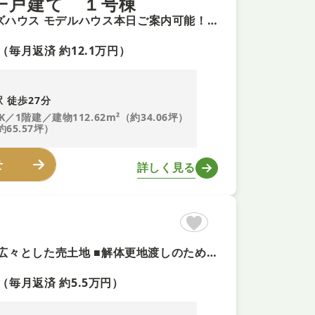
新築一戸建て １号棟
＼安心の２０年保証／ 高断熱住宅で快適！高性能なデザイナーズハウス モデルハウス本日ご案内可能！当日ご予約も可◎ 頭金0円＆電話予約がスムーズ
（毎月返済 約12.1万円）
 徒歩27分
K／1階建／建物112.62m²（約34.06坪）
約65.57坪）
せ
詳しく見る
【建築条件なし！即予約可！】北西角地 ■土地面積約62.25坪の広々とした売土地 ■解体更地渡しのためスムーズに建築へ移行可能 ■お好きなハウスメーカーや工務店で理想の住まいを形にできます
（毎月返済 約5.5万円）