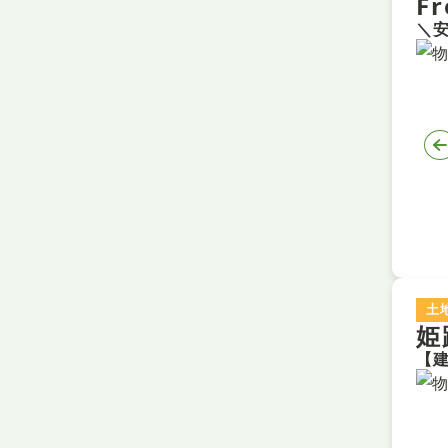
F
土
姫