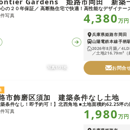
rontier Gardens 姫路市岡田 
4,380
万円
兵庫県姫路市岡田
山陽電鉄本線手柄駅
2026年8月築／4LD
／土地216.79m²（
写真1/31枚
お問合
地
路市飾磨区須加 建築条件なし土地
1,980
万円