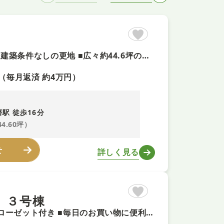
【お好きなハウスメーカーで建てられる整形地＋即予約可！】 ■建築条件なしの更地 ■広々約44.6坪の整形地で理想のマイホームを実現 ■小学校が近く子育て世帯にもおすすめの住環境
（毎月返済 約4万円）
駅 徒歩16分
44.60坪）
せ
詳しく見る
 ３号棟
【ZEH水準省エネ住宅+即予約可！】ゆとりあるウォークインクローゼット付き ■毎日のお買い物に便利な、スーパー「エーコープ玉手店」まで徒歩５分！ ■お車持ちの方にもうれしいカースペース付き