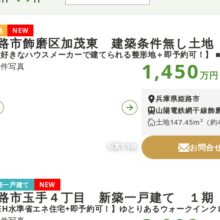
地
NEW
路市飾磨区加茂東 建築条件無し土地
1,450
万円
兵庫県姫路市
山陽電鉄網干線飾磨
土地147.45m²（約
写真1/6枚
お問合
築一戸建て
NEW
路市玉手４丁目 新築一戸建て １期