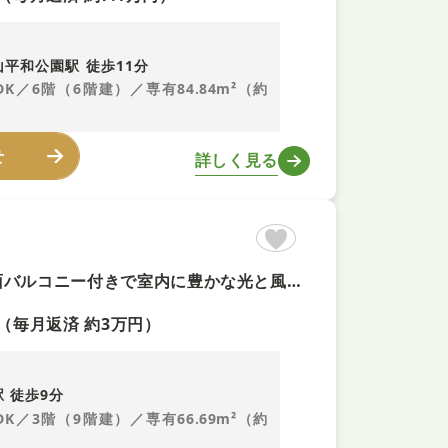
平和公園駅 徒歩11分
LDK／6階（6階建）／専有84.84m²（約
せ
詳しく見る
【南東向き陽当り良好+即内覧可！】角部屋のため通風良好 ■3面バルコニー付きで室内に豊かな光と風を呼び込みます ■各居室に収納スペースを完備したゆとりの間取り ■オートロック完備でセキュリティ面も配慮
（毎月返済 約3万円）
 徒歩9分
LDK／3階（9階建）／専有66.69m²（約