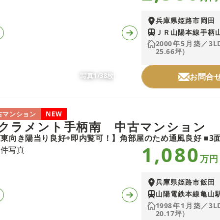
兵庫県姫路市岡田
ＪＲ山陽本線手柄山
2000年5月築／3
25.66坪）
写真1/38枚
お問合
古マンション
NEW
クラメント手柄南 中古マンション
1,080
万円
兵庫県姫路市飯田
山陽電鉄本線亀山駅
1998年1月築／3
20.17坪）