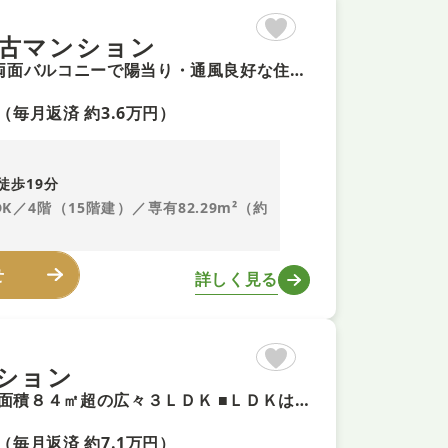
古マンション
【東南角部屋＋即内覧可！】専有面積82㎡超の4LDK ■南向き×両面バルコニーで陽当り・通風良好な住まい ■LDK15帖以上！開放的な居住空間を提供します ■豊富な収納でスッキリ片付く室内
（毎月返済 約3.6万円）
徒歩19分
DK／4階（15階建）／専有82.29m²（約
せ
詳しく見る
ション
【最上階角部屋！令和7年11月リフォーム・即内覧可！】 ■専有面積８４㎡超の広々３ＬＤＫ ■ＬＤＫは１９帖超の開放的な大空間 ■全居室収納付きで片付けもスムーズです
（毎月返済 約7.1万円）