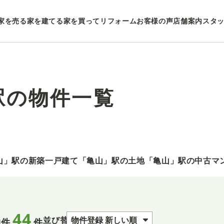
家を売る
家を建てる
家を買ってリフォーム
お客様の声
店舗案内
スタ
駅の物件一覧
山」駅の新築一戸建て
「亀山」駅の土地
「亀山」駅の中古マ
44
並び替え
物件
件