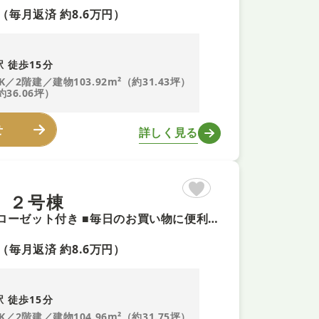
（毎月返済 約8.6万円）
 徒歩15分
K／2階建／建物103.92m²（約31.43坪）
約36.06坪）
せ
詳しく見る
 ２号棟
【ZEH水準省エネ住宅+即予約可！】ゆとりあるウォークインクローゼット付き ■毎日のお買い物に便利な、スーパー「エーコープ玉手店」まで徒歩５分！ ■お車持ちの方にもうれしいカースペース付き
（毎月返済 約8.6万円）
 徒歩15分
K／2階建／建物104.96m²（約31.75坪）