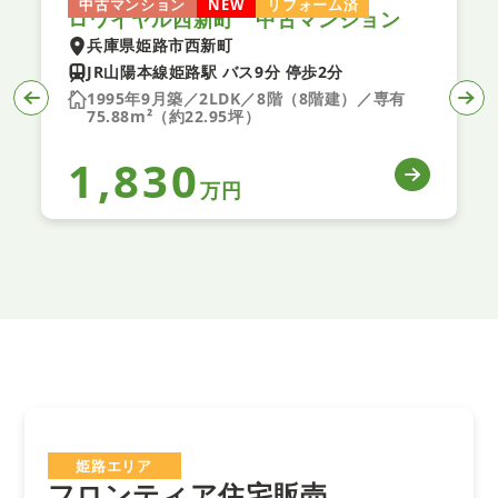
中古マンション
NEW
リフォーム済
ロワイヤル西新町 中古マンション
兵庫県姫路市西新町
JR山陽本線姫路駅 バス9分 停歩2分
1995年9月築／2LDK／8階（8階建）／専有
75.88m²（約22.95坪）
1,830
万円
姫路エリア
フロンティア住宅販売