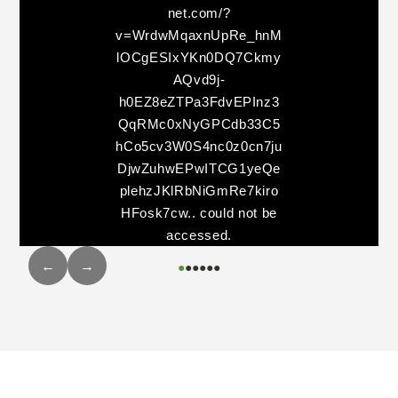
net.com/?
v=WrdwMqaxnUpRe_hnM
lOCgESIxYKn0DQ7Ckmy
AQvd9j-
h0EZ8eZTPa3FdvEPInz3
QqRMc0xNyGPCdb33C5
hCo5cv3W0S4nc0z0cn7ju
DjwZuhwEPwITCG1yeQe
plehzJKlRbNiGmRe7kiro
HFosk7cw..
could not be
accessed.
←
→
●
●
●
●
●
●