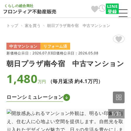
くらしの総合商社
LINE
登録
トップ
家を買う
朝日プラザ南今宿 中古マンション
中古マンション
リフォーム済
新価格公示日：2026.07.03
旧価格公示日：2026.05.08
朝日プラザ南今宿 中古マンション
1,480
（毎月返済 約
4.1万円
）
万円
ローンシミュレーション
1
1/31