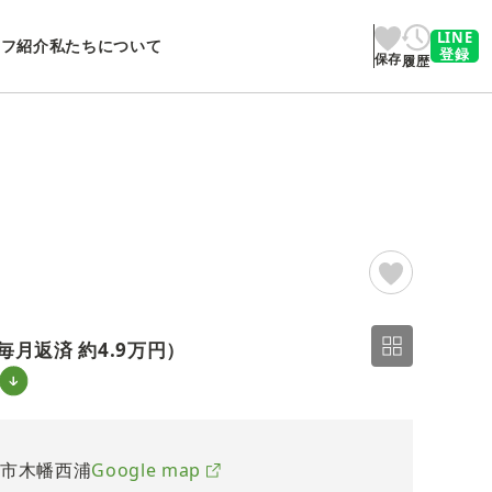
LINE
ッフ紹介
私たちについて
登録
保存
履歴
2/20
毎月返済 約
4.9万円
）
治市木幡西浦
Google map