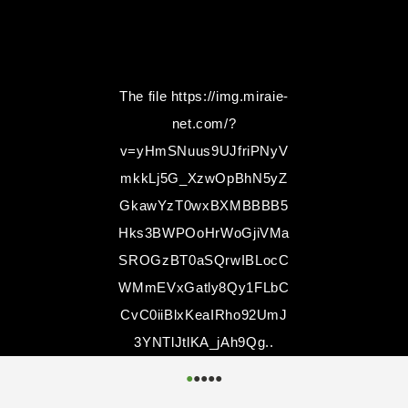
The file
https://img.miraie-
net.com/?
v=yHmSNuus9UJfriPNyV
mkkLj5G_XzwOpBhN5yZ
GkawYzT0wxBXMBBBB5
Hks3BWPOoHrWoGjiVMa
SROGzBT0aSQrwIBLocC
WMmEVxGatly8Qy1FLbC
CvC0iiBlxKeaIRho92UmJ
3YNTlJtlKA_jAh9Qg..
could not be accessed.
●
●
●
●
●