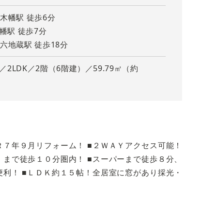
木幡駅 徒歩6分
幡駅 徒歩7分
六地蔵駅 徒歩18分
月／2LDK／2階（6階建）／59.79㎡（約
3口
２LDKタイプの間取りです
な空
Ｒ７年９月リフォーム！ ■２ＷＡＹアクセス可能！
」まで徒歩１０分圏内！ ■スーパーまで徒歩８分、
便利！ ■ＬＤＫ約１５帖！全居室に窓があり採光・