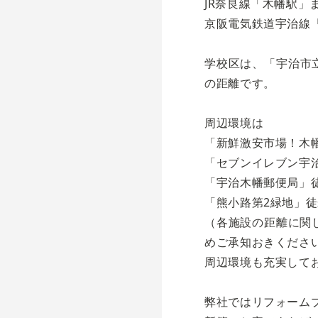
JR奈良線「木幡駅」
京阪電気鉄道宇治線「
学校区は、「宇治市立
の距離です。
周辺環境は
「新鮮激安市場！木幡
「セブンイレブン宇治
「宇治木幡郵便局」徒
「熊小路第2緑地」徒
（各施設の距離に関
めご承知おきくださ
周辺環境も充実して
弊社ではリフォーム