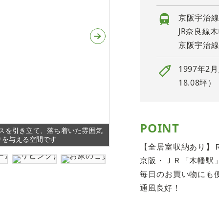
京阪宇治線
JR奈良線木
京阪宇治線
1997年2
18.08坪）
POINT
スを引き立て、落ち着いた雰囲気
りを与える空間です
各居室に収納があり使いやすい
【全居室収納あり】
京阪・ＪＲ「木幡駅
毎日のお買い物にも
通風良好！