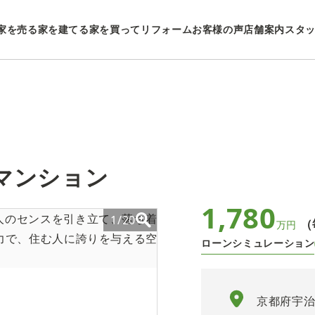
家を売る
家を建てる
家を買ってリフォーム
お客様の声
店舗案内
スタ
マンション
1,780
1/20
（
万円
ローンシミュレーション
京都府宇