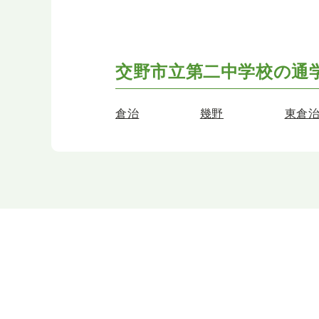
交野市立第二中学校の
通
倉治
幾野
東倉