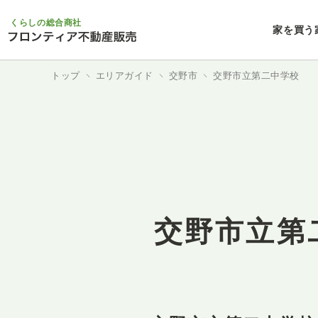
くらしの総合商社
家を買う
トップ
エリアガイド
交野市
交野市立第二中学校
交野市立第