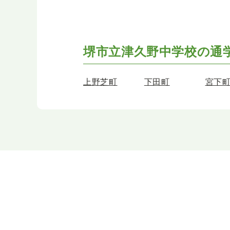
堺市立津久野中学校の
通
上野芝町
下田町
宮下