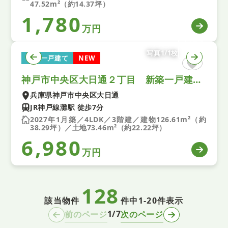
47.52m²（約14.37坪）
1,780
万円
写真1/1枚
新築一戸建て
NEW
神戸市中央区大日通２丁目 新築一戸建て １号棟
兵庫県神戸市中央区大日通
JR神戸線灘駅 徒歩7分
2027年1月築／4LDK／3階建／建物126.61m²（約
38.29坪）／土地73.46m²（約22.22坪）
6,980
万円
128
該当物件
件中
1-20件表示
1/7
前のページ
次のページ