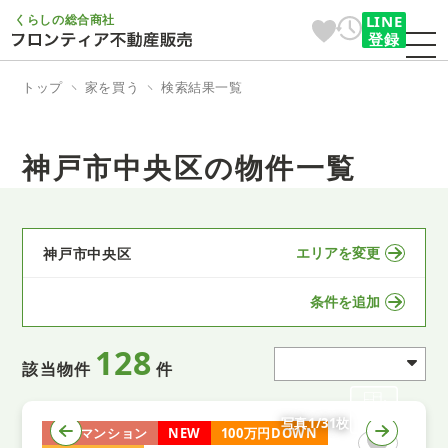
くらしの総合商社
LINE
登録
トップ
家を買う
検索結果一覧
神戸市中央区の物件一覧
エリアを変更
神戸市中央区
条件を追加
128
該当物件
件
写真1/31枚
中古マンション
NEW
100万円DOWN