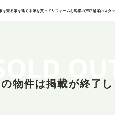
家を売る
家を建てる
家を買ってリフォーム
お客様の声
店舗案内
スタ
SOLD OU
しの物件は
掲載が終了し