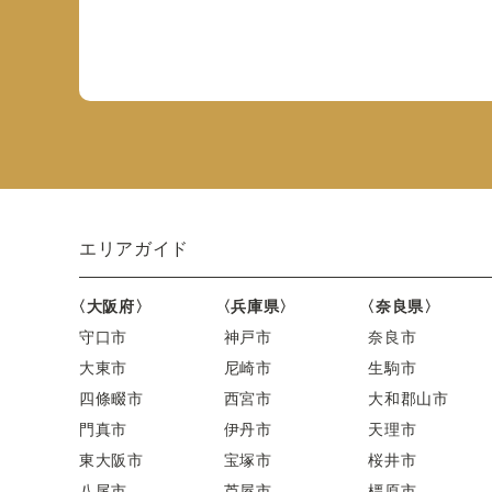
エリアガイド
〈大阪府〉
〈兵庫県〉
〈奈良県〉
守口市
神戸市
奈良市
大東市
尼崎市
生駒市
四條畷市
西宮市
大和郡山市
門真市
伊丹市
天理市
東大阪市
宝塚市
桜井市
八尾市
芦屋市
橿原市