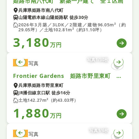
姫路市南八代町 新築一戸建て 全１区画
兵庫県姫路市南八代町
山陽電鉄本線山陽姫路駅 徒歩30分
2026年3月築／3LDK／2階建／建物96.05m²（約
29.05坪）／土地102.81m²（約31.10坪）
3,180
万円
写真1/30枚
土地
Frontier Gardens 姫路市野里東町 建築条件付き土地 全１区画
兵庫県姫路市野里東町
JR播但線京口駅 徒歩16分
土地142.27m²（約43.03坪）
1,880
万円
写真1/6枚
土地