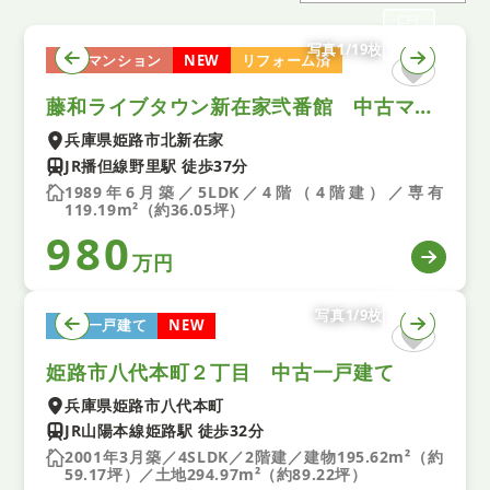
写真1/19枚
中古マンション
NEW
リフォーム済
藤和ライブタウン新在家弐番館 中古マンション
兵庫県姫路市北新在家
JR播但線野里駅 徒歩37分
1989年6月築／5LDK／4階（4階建）／専有
119.19m²（約36.05坪）
980
万円
写真1/9枚
中古一戸建て
NEW
姫路市八代本町２丁目 中古一戸建て
兵庫県姫路市八代本町
JR山陽本線姫路駅 徒歩32分
2001年3月築／4SLDK／2階建／建物195.62m²（約
59.17坪）／土地294.97m²（約89.22坪）