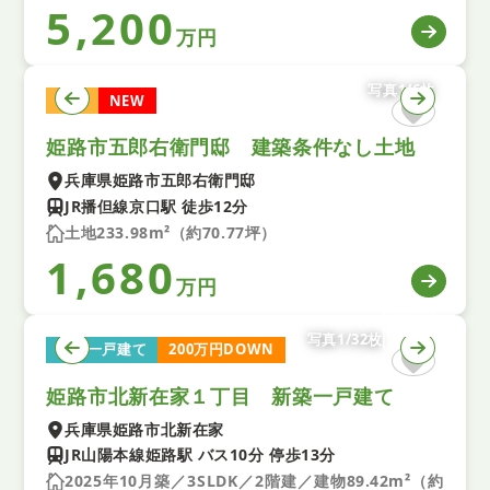
5,200
万円
写真1/6枚
土地
NEW
姫路市五郎右衛門邸 建築条件なし土地
兵庫県姫路市五郎右衛門邸
JR播但線京口駅 徒歩12分
土地233.98m²（約70.77坪）
1,680
万円
写真1/32枚
新築一戸建て
200万円DOWN
姫路市北新在家１丁目 新築一戸建て
兵庫県姫路市北新在家
JR山陽本線姫路駅 バス10分 停歩13分
2025年10月築／3SLDK／2階建／建物89.42m²（約