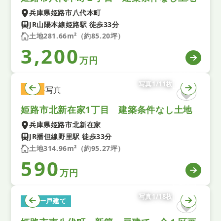
兵庫県姫路市八代本町
JR山陽本線姫路駅 徒歩33分
土地281.66m²（約85.20坪）
3,200
万円
写真1/11枚
土地
姫路市北新在家1丁目 建築条件なし土地
兵庫県姫路市北新在家
JR播但線野里駅 徒歩33分
土地314.96m²（約95.27坪）
590
万円
写真1/18枚
新築一戸建て