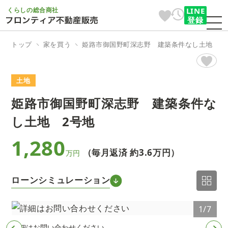
くらしの総合商社
LINE
登録
トップ
家を買う
姫路市御国野町深志野 建築条件なし土地 2
土地
姫路市御国野町深志野 建築条件な
し土地 2号地
1,280
（毎月返済 約
3.6万円
）
万円
ローンシミュレーション
7
1/7
詳細はお問い合わせください