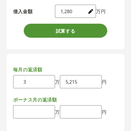
借入金額
万円
試算する
毎月の返済額
万
円
ボーナス月の返済額
万
円