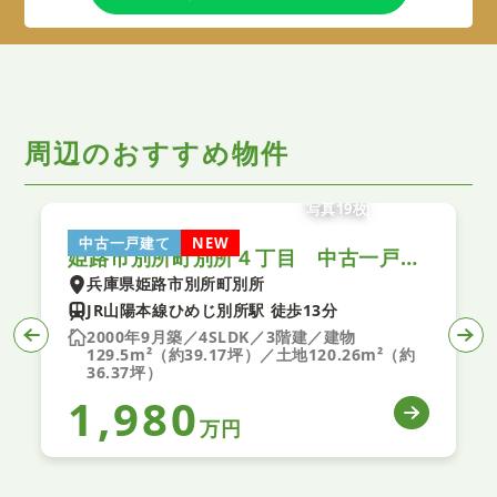
周辺のおすすめ物件
写真19枚
中古一戸建て
NEW
姫路市別所町別所４丁目 中古一戸建て
兵庫県姫路市別所町別所
JR山陽本線ひめじ別所駅 徒歩13分
2000年9月築／4SLDK／3階建／建物
129.5m²（約39.17坪）／土地120.26m²（約
36.37坪）
1,980
万円