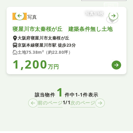
写真1/6枚
土地
寝屋川市太秦桜が丘 建築条件無し土地
大阪府寝屋川市太秦桜が丘
京阪本線寝屋川市駅 徒歩23分
土地75.38m²（約22.80坪）
1,200
万円
1
該当物件
件中
1-1件表示
1/1
前のページ
次のページ