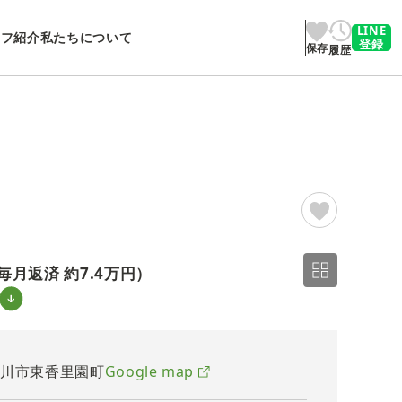
LINE
ッフ紹介
私たちについて
登録
保存
履歴
2/7
毎月返済 約
7.4万円
）
屋川市東香里園町
Google map