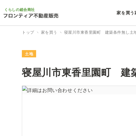
くらしの総合商社
家を買う
トップ
家を買う
寝屋川市東香里園町 建築条件無し土
土地
寝屋川市東香里園町 建
7/7