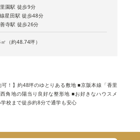
里園駅 徒歩9分
市線星田駅 徒歩48分
善寺駅 徒歩26分
4㎡（約48.74坪）
ーカーにてご建築いただけます
可！】約48坪のゆとりある敷地 ■京阪本線「香里
【当
南西角地の陽当り良好な整形地 ■お好きなハウスメ
小学校まで徒歩約8分で通学も安心