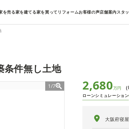
家を売る
家を建てる
家を買ってリフォーム
お客様の声
店舗案内
スタ
地
築条件無し土地
2,680
1/7
（
万円
ローンシミュレーション
大阪府寝