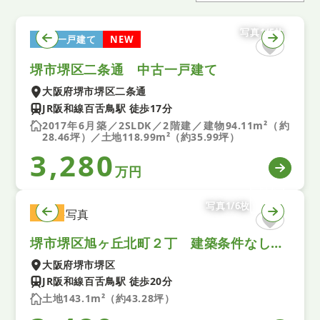
写真1/5枚
中古一戸建て
NEW
堺市堺区二条通 中古一戸建て
大阪府堺市堺区二条通
JR阪和線百舌鳥駅 徒歩17分
2017年6月築／2SLDK／2階建／建物94.11m²（約
28.46坪）／土地118.99m²（約35.99坪）
3,280
万円
写真1/6枚
土地
堺市堺区旭ヶ丘北町２丁 建築条件なし土地
大阪府堺市堺区
JR阪和線百舌鳥駅 徒歩20分
土地143.1m²（約43.28坪）