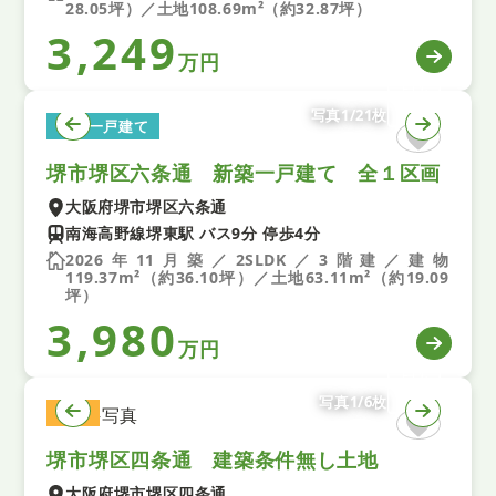
28.05坪）／土地108.69m²（約32.87坪）
3,249
万円
写真1/21枚
新築一戸建て
堺市堺区六条通 新築一戸建て 全１区画
大阪府堺市堺区六条通
南海高野線堺東駅 バス9分 停歩4分
2026年11月築／2SLDK／3階建／建物
119.37m²（約36.10坪）／土地63.11m²（約19.09
坪）
3,980
万円
写真1/6枚
土地
堺市堺区四条通 建築条件無し土地
大阪府堺市堺区四条通