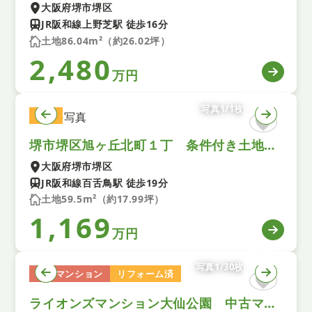
大阪府堺市堺区
JR阪和線上野芝駅 徒歩16分
土地86.04m²（約26.02坪）
2,480
万円
写真1/1枚
土地
堺市堺区旭ヶ丘北町１丁 条件付き土地 全１区画
大阪府堺市堺区
JR阪和線百舌鳥駅 徒歩19分
土地59.5m²（約17.99坪）
1,169
万円
写真1/30枚
中古マンション
リフォーム済
ライオンズマンション大仙公園 中古マンション