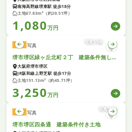
南海高野線堺東駅 徒歩18分
土地67.83m²（約20.51坪）
1,080
万円
写真1/6枚
土地
堺市堺区緑ヶ丘北町２丁 建築条件無し土地
大阪府堺市堺区
JR阪和線上野芝駅 徒歩17分
土地151.13m²（約45.71坪）
3,250
万円
写真1/2枚
土地
堺市堺区四条通 建築条件付き土地