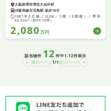
大阪府堺市堺区大仙中町
JR阪和線百舌鳥駅 徒歩14分
1987年8月築／3LDK／2階（8階建）／専有
63.25m²（約19.13坪）
2,080
万円
12
該当物件
件中
1-12件表示
1/1
前のページ
次のページ