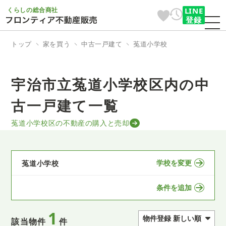
くらしの総合商社
LINE
登録
トップ
家を買う
中古一戸建て
菟道小学校
宇治市立菟道小学校区内の中
古一戸建て一覧
菟道小学校区の不動産の購入と売却
学校を変更
菟道小学校
条件を追加
1
該当物件
件