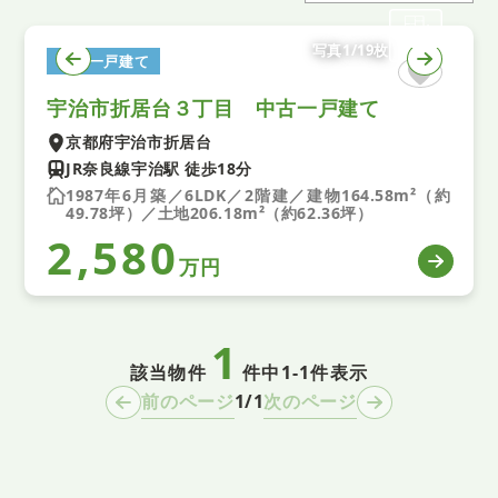
写真1/19枚
中古一戸建て
宇治市折居台３丁目 中古一戸建て
京都府宇治市折居台
JR奈良線宇治駅 徒歩18分
1987年6月築／6LDK／2階建／建物164.58m²（約
49.78坪）／土地206.18m²（約62.36坪）
2,580
万円
1
該当物件
件中
1-1件表示
1/1
前のページ
次のページ