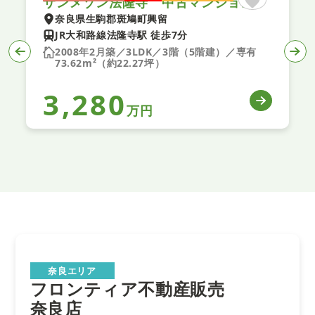
サンメゾン法隆寺 中古マンション
奈良県生駒郡斑鳩町興留
JR大和路線法隆寺駅 徒歩7分
2008年2月築／3LDK／3階（5階建）／専有
73.62m²（約22.27坪）
3,280
万円
奈良エリア
フロンティア不動産販売
奈良店