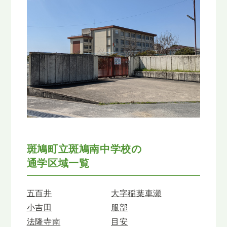
斑鳩町立斑鳩南中学校の
通学区域一覧
五百井
大字稲葉車瀬
小吉田
服部
法隆寺南
目安