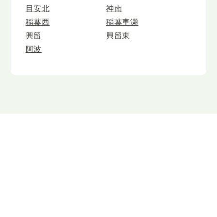
目安北
神南
稲葉西
稲葉車瀬
興留
興留東
阿波