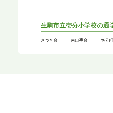
生駒市立壱分小学校の
通
さつき台
南山手台
壱分