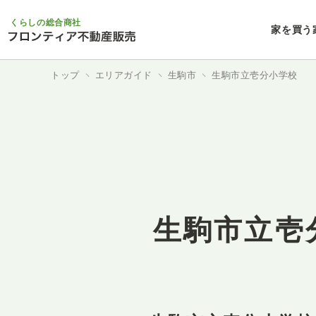
くらしの総合商社
家を買う
トップ
エリアガイド
生駒市
生駒市立壱分小学校
生駒市立壱