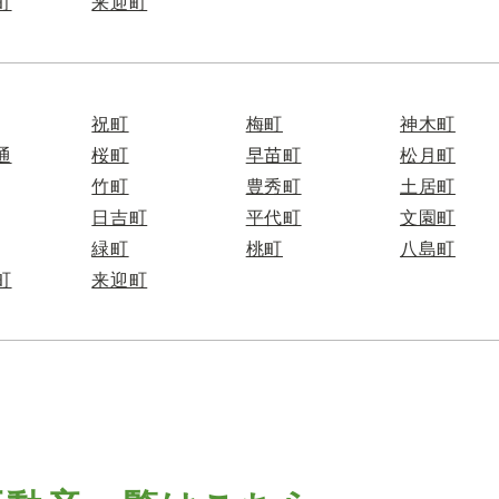
町
来迎町
祝町
梅町
神木町
通
桜町
早苗町
松月町
竹町
豊秀町
土居町
日吉町
平代町
文園町
緑町
桃町
八島町
町
来迎町