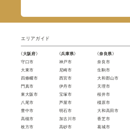
エリアガイド
〈大阪府〉
〈兵庫県〉
〈奈良県〉
守口市
神戸市
奈良市
大東市
尼崎市
生駒市
四條畷市
西宮市
大和郡山市
門真市
伊丹市
天理市
東大阪市
宝塚市
桜井市
八尾市
芦屋市
橿原市
豊中市
明石市
大和高田市
高槻市
加古川市
香芝市
枚方市
高砂市
葛城市