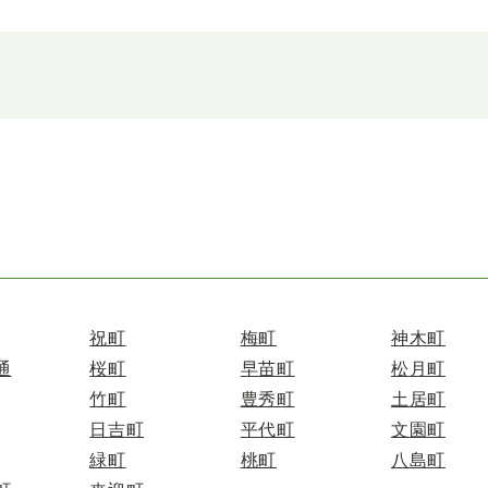
祝町
梅町
神木町
通
桜町
早苗町
松月町
竹町
豊秀町
土居町
日吉町
平代町
文園町
緑町
桃町
八島町