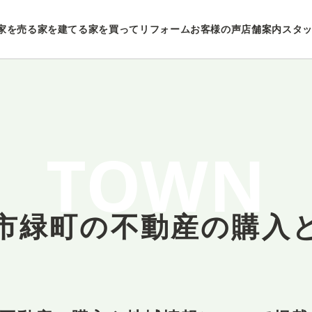
家を売る
家を建てる
家を買ってリフォーム
お客様の声
店舗案内
スタ
TOWN
市緑町の
不動産の購入