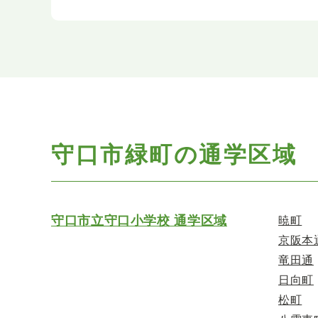
守口市緑町の通学区域
守口市立守口小学校 通学区域
暁町
京阪本
竜田通
日向町
松町