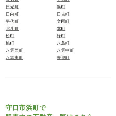
日光町
浜町
日向町
日吉町
平代町
文園町
北斗町
本町
松町
緑町
桃町
八島町
八雲西町
八雲中町
八雲東町
来迎町
守口市浜町で