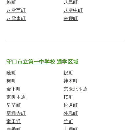
桃町
八島町
八雲西町
八雲中町
八雲東町
来迎町
守口市立第一中学校 通学区域
暁町
祝町
梅町
神木町
金下町
京阪北本通
京阪本通
桜町
早苗町
松月町
新橋寺町
外島町
竜田通
竹町
豊秀町
土居町