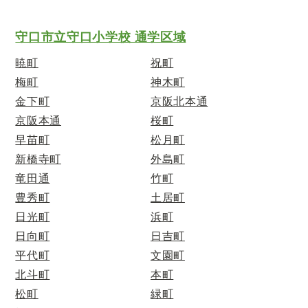
守口市立守口小学校 通学区域
暁町
祝町
梅町
神木町
金下町
京阪北本通
京阪本通
桜町
早苗町
松月町
新橋寺町
外島町
竜田通
竹町
豊秀町
土居町
日光町
浜町
日向町
日吉町
平代町
文園町
北斗町
本町
松町
緑町