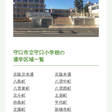
守口市立守口小学校の
通学区域一覧
京阪北本通
京阪本通
八島町
八雲中町
八雲東町
八雲西町
北斗町
土居町
外島町
平代町
文園町
新橋寺町