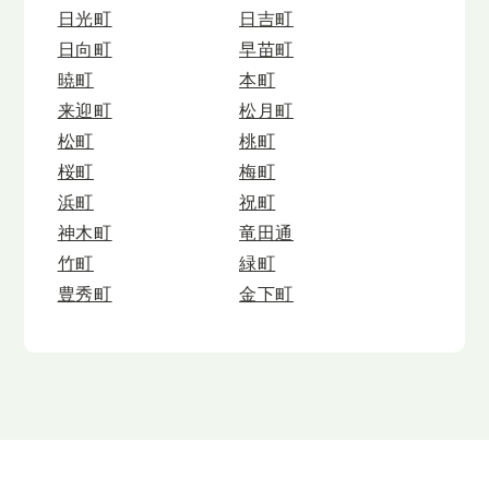
日光町
日吉町
日向町
早苗町
暁町
本町
来迎町
松月町
松町
桃町
桜町
梅町
浜町
祝町
神木町
竜田通
竹町
緑町
豊秀町
金下町