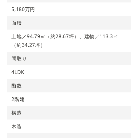
5,180万円
面積
土地／94.79㎡（約28.67坪）、建物／113.3㎡
（約34.27坪）
間取り
4LDK
階数
2階建
構造
木造