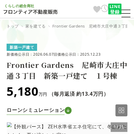
くらしの総合商社
LINE
登録
トップ
家を建てる
Frontier Gardens 尼崎市大庄中通３
新築一戸建て
新価格公示日：2026.06.07
旧価格公示日：2025.12.23
Frontier Gardens 尼崎市大庄中
通３丁目 新築一戸建て １号棟
5,180
（毎月返済 約
13.4万円
）
万円
ローンシミュレーション
1
1/31