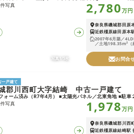
2,780
万円
奈良県磯城郡田原
近鉄橿原線田原本駅
2007年6月築／4LD
／土地198.35m²（
写真1/5枚
お問合
古一戸建て
城郡川西町大字結崎 中古一戸建て
1,978
万円
奈良県磯城郡川西
近鉄橿原線結崎駅 