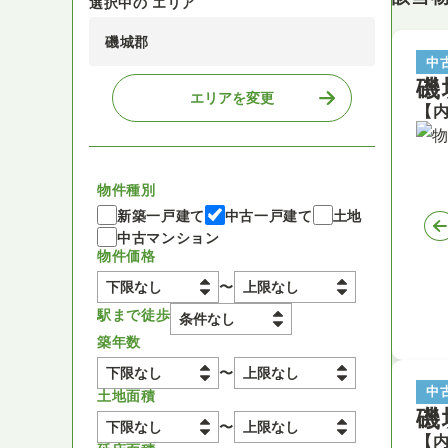
選択中の エリア
磯城郡
中
磯
エリアを変更
物件種別
新築一戸建て
中古一戸建て
土地
中古マンション
物件価格
〜
駅まで徒歩
築年数
〜
中
土地面積
磯
〜