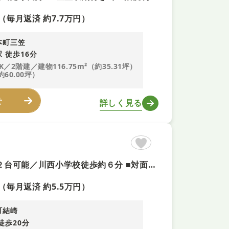
（毎月返済 約7.7万円）
本町三笠
 徒歩16分
K／2階建／建物116.75m²（約35.31坪）
約60.00坪）
せ
詳しく見る
■リフォーム済み（R7年4月） ■太陽光パネル／北東角地 ■駐車２台可能／川西小学校徒歩約６分 ■対面式キッチン／全室２面採光 ■本日ご内覧可能！ ■当日のご相談予約はお電話がスムーズ
（毎月返済 約5.5万円）
町結崎
徒歩20分