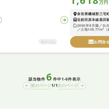
1,618
万円
奈良県磯城郡三宅
近鉄田原本線黒田駅
2006年8月築／3L
／土地148.77m²（
写真1/28枚
お問合
6
該当物件
件中
1-6件表示
1/1
前のページ
次のページ