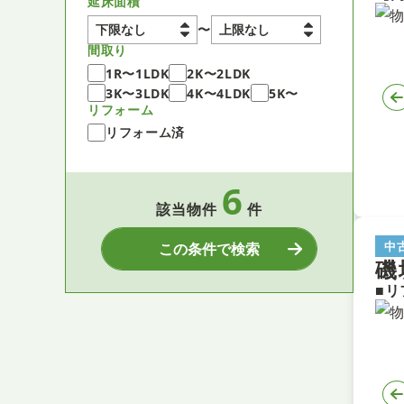
延床面積
〜
間取り
1R〜1LDK
2K〜2LDK
3K〜3LDK
4K〜4LDK
5K〜
リフォーム
リフォーム済
6
該当物件
件
中
この条件で検索
磯