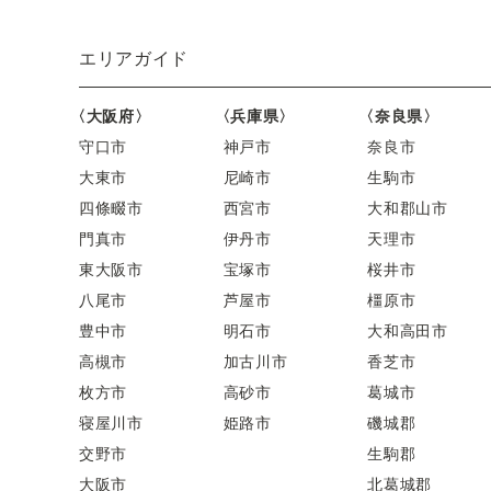
エリアガイド
〈大阪府〉
〈兵庫県〉
〈奈良県〉
守口市
神戸市
奈良市
大東市
尼崎市
生駒市
四條畷市
西宮市
大和郡山市
門真市
伊丹市
天理市
東大阪市
宝塚市
桜井市
八尾市
芦屋市
橿原市
豊中市
明石市
大和高田市
高槻市
加古川市
香芝市
枚方市
高砂市
葛城市
寝屋川市
姫路市
磯城郡
交野市
生駒郡
大阪市
北葛城郡