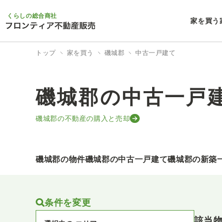
くらしの総合商社
家を買う
トップ
家を買う
磯城郡
中古一戸建て
磯城郡の中古一戸
磯城郡の不動産の購入と売却
磯城郡の物件
磯城郡の中古一戸建て
磯城郡の新築
条件を変更
該当