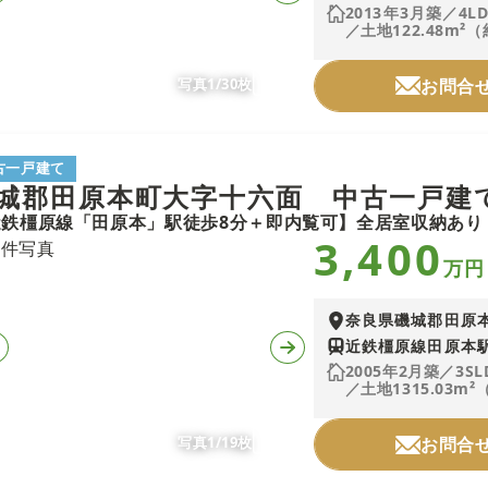
2013年3月築／4L
／土地122.48m²（
写真1/30枚
お問合
古一戸建て
城郡田原本町大字十六面 中古一戸建
3,400
万円
奈良県磯城郡田原
近鉄橿原線田原本駅
2005年2月築／3SL
／土地1315.03m²
写真1/19枚
お問合