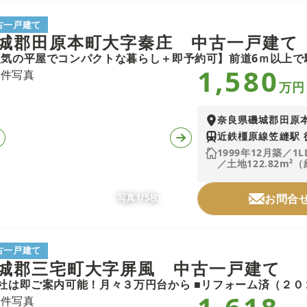
古一戸建て
城郡田原本町大字秦庄 中古一戸建て
1,580
万円
奈良県磯城郡田原
近鉄橿原線笠縫駅 
1999年12月築／1L
／土地122.82m²（
写真1/5枚
お問合
古一戸建て
城郡三宅町大字屏風 中古一戸建て