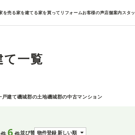
家を売る
家を建てる
家を買ってリフォーム
お客様の声
店舗案内
スタ
建て一覧
一戸建て
磯城郡の土地
磯城郡の中古マンション
6
並び替え
物件
件