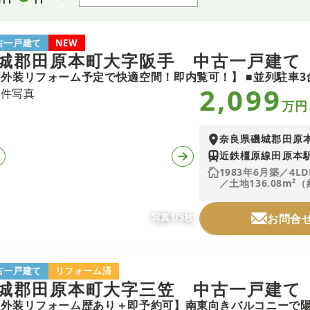
古一戸建て
NEW
城郡田原本町大字阪手 中古一戸建て
2,099
万円
奈良県磯城郡田原
近鉄橿原線田原本駅
1983年6月築／4LD
／土地136.08m²（
写真1/5枚
お問合
古一戸建て
リフォーム済
城郡田原本町大字三笠 中古一戸建て