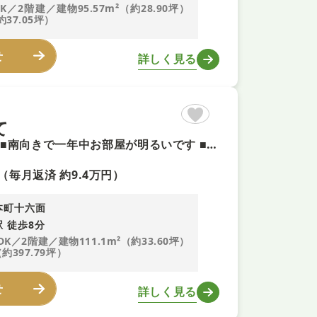
DK／2階建／建物95.57m²（約28.90坪）
約37.05坪）
せ
詳しく見る
て
【近鉄橿原線「田原本」駅徒歩8分＋即内覧可】全居室収納あり ■南向きで一年中お部屋が明るいです ■駐車場付で車でのお出かけが多い方にもお勧め ■水廻りに窓があり湿気がこもらずすぐに換気ができます
（毎月返済 約9.4万円）
本町十六面
 徒歩8分
DK／2階建／建物111.1m²（約33.60坪）
（約397.79坪）
せ
詳しく見る