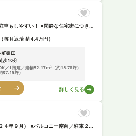
【人気の平屋でコンパクトな暮らし＋即予約可】前道6ｍ以上で駐車もしやすい！ ■閑静な住宅街につき周辺静かでゆったりとした生活 ■隣家との間隔も十分に確保されており、日差しが差し込みやすい環境です！
（毎月返済 約4.4万円）
本町秦庄
徒歩10分
DK／1階建／建物52.17m²（約15.78坪）
約37.15坪）
せ
詳しく見る
■当社は即ご案内可能！月々３万円台から ■リフォーム済（２０２４年９月） ■バルコニー南向／駐車２台 ■各室収納 ■当日のご予約はお電話がスムーズ