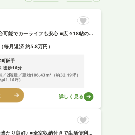
【内外装リフォーム予定で快適空間！即内覧可！】 ■並列駐車3台可能でカーライフも安心 ■広々18帖のLDKと4LDKの間取り ■南向きベランダで陽当たり良好な住まい
（毎月返済 約5.8万円）
本町阪手
 徒歩16分
K／2階建／建物106.43m²（約32.19坪）
約41.16坪）
せ
詳しく見る
【内外装リフォーム歴あり＋即予約可】南東向きバルコニーで陽当たり良好♪ ■全室収納付きで生活便利！ ■対面キッチンなので小さなお子様がいても安心！ ■周辺環境充実！