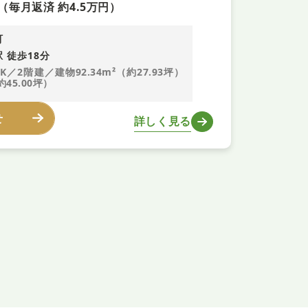
（毎月返済 約4.5万円）
町
 徒歩18分
DK／2階建／建物92.34m²（約27.93坪）
約45.00坪）
せ
詳しく見る