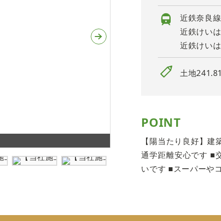
近鉄奈良線
近鉄けいは
近鉄けいは
土地241.8
POINT
70坪超えの建築条件無しの土
【陽当たり良好】建築
通学距離安心です 
いです ■スーパーや