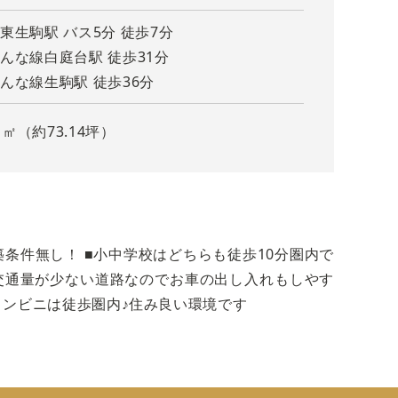
東生駒駅 バス5分 徒歩7分
んな線白庭台駅 徒歩31分
んな線生駒駅 徒歩36分
1㎡（約73.14坪）
地のご紹介です！
条件無し！ ■小中学校はどちらも徒歩10分圏内で
【当
■交通量が少ない道路なのでお車の出し入れもしやす
コンビニは徒歩圏内♪住み良い環境です