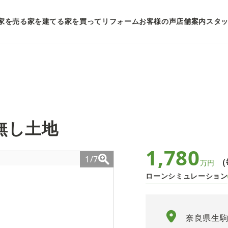
家を売る
家を建てる
家を買ってリフォーム
お客様の声
店舗案内
スタ
無し土地
1,780
1/7
（
万円
ローンシミュレーション
奈良県生