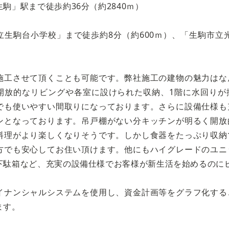
駒」駅まで徒歩約36分（約2840ｍ）
生駒台小学校」まで徒歩約8分（約600ｍ）、「生駒市立光
施工させて頂くことも可能です。弊社施工の建物の魅力はな
開放的なリビングや各室に設けられた収納、1階に水回りが
でも使いやすい間取りになっております。さらに設備仕様も
ンとなっております。吊戸棚がない分キッチンが明るく開放
料理がより楽しくなりそうです。しかし食器をたっぷり収納
方でも安心してお住い頂けます。他にもハイグレードのユニ
下駄箱など、充実の設備仕様でお客様が新生活を始めるのに
イナンシャルシステムを使用し、資金計画等をグラフ化する
ます。