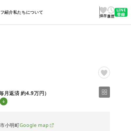
LINE
ッフ紹介
私たちについて
登録
保存
履歴
2/7
毎月返済 約
4.9万円
）
駒市小明町
Google map