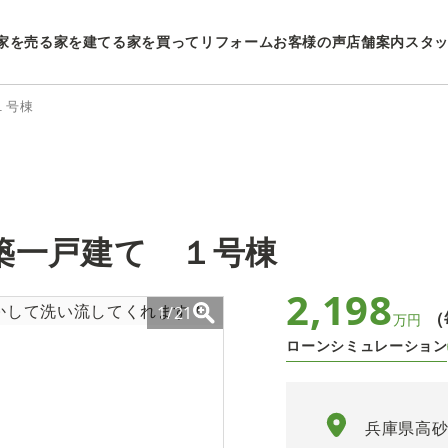
家を売る
家を建てる
家を買ってリフォーム
お客様の声
店舗案内
スタ
１号棟
築一戸建て １号棟
2,198
1/21
（
万円
ローンシミュレーション
兵庫県高