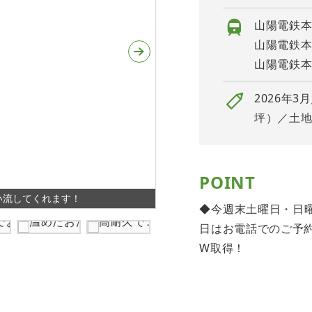
山陽電鉄本
山陽電鉄本
山陽電鉄本
2026年3
坪）／土地1
POINT
い流してくれます！
４LDKの間取りです
◆今週末土曜日・日曜
日はお電話でのご予
W取得！