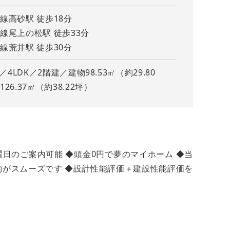
線高砂駅 徒歩18分
線尾上の松駅 徒歩33分
線荒井駅 徒歩30分
月／4LDK／2階建／建物98.53㎡（約29.80
26.37㎡（約38.22坪）
全２
日のご案内可能 ◆頭金0円で夢のマイホーム ◆当
約がスムーズです ◆設計性能評価＋建設性能評価を