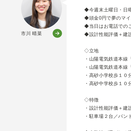
◆今週末土曜日・日
◆頭金0円で夢のマ
◆当日はお電話での
市川 晴菜
◆設計性能評価＋建
◇立地
・山陽電気鉄道本線
・山陽電気鉄道本線
・高砂小学校歩１０
・高砂中学校歩１０
◇特徴
・設計性能評価＋建設
・駐車場２台／パン