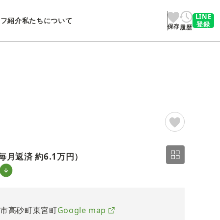
LINE
ッフ紹介
私たちについて
登録
保存
履歴
2/21
毎月返済 約
6.1万円
）
砂市高砂町東宮町
Google map