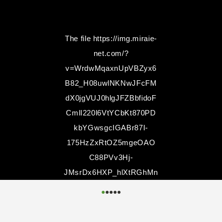
The file
https://img.miraie-
net.com/?
v=WrdwMqaxnUpVBZyx6
B82_H08uwlNKNwJFcFM
dX0jgVUJ0hlgJFZBbfidoF
CmlI220l6VtYCbKt870PD
kbYGwsgcIGABr87I-
175HzZxRtOZ5mgeOAO
C88PVv3Hj-
JMsrDx6HXP_hlXtRGhMn
2eWrmQ..
could not be
●
●
●
●
●
accessed.