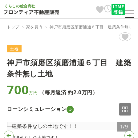
くらしの総合商社
LINE
登録
トップ
家を買う
神戸市須磨区須磨浦通６丁目 建築条件無し土
土地
神戸市須磨区須磨浦通６丁目 建築
条件無し土地
700
（毎月返済 約
2.0万円
）
万円
ローンシミュレーション
9
1/9
建築条件なしの土地です！！