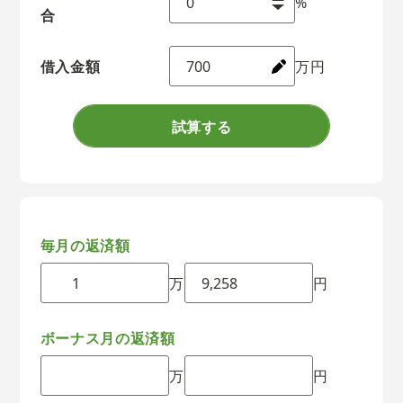
%
合
借入金額
万円
試算する
毎月の返済額
万
円
ボーナス月の返済額
万
円