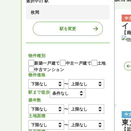
選択中の 駅
枚岡
中
イ
駅を変更
物件種別
新築一戸建て
中古一戸建て
土地
中古マンション
物件価格
〜
駅まで徒歩
築年数
〜
中
土地面積
東
〜