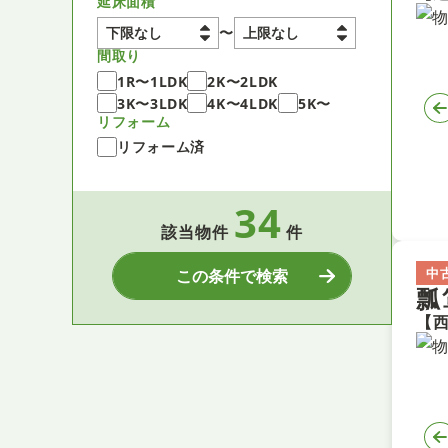
延床面積
〜
間取り
1R〜1LDK
2K〜2LDK
3K〜3LDK
4K〜4LDK
5K〜
リフォーム
リフォーム済
34
該当物件
件
中
この条件で検索
瓢