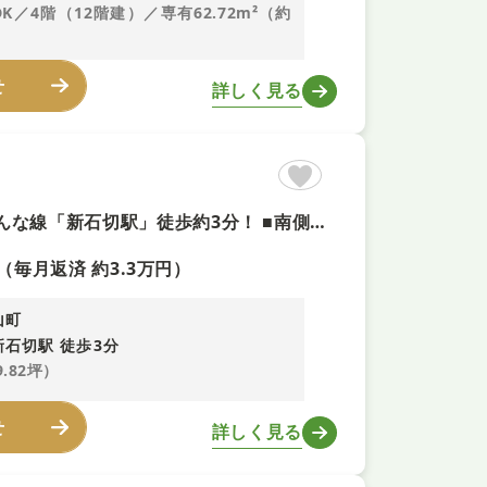
DK／4階（12階建）／専有62.72m²（約
せ
詳しく見る
【建築条件付き土地+即予約可！】自由設計可能！ ■近鉄けいはんな線「新石切駅」徒歩約3分！ ■南側道路につき採光良好！自然と明るい空間になります ■東大阪市立枚岡西小学校徒歩約7分！
（毎月返済 約3.3万円）
山町
石切駅 徒歩3分
9.82坪）
せ
詳しく見る