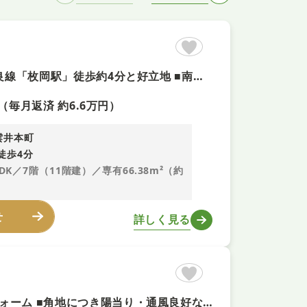
【南東角部屋×リフォーム物件（R8.4）+即内覧可！】 ■近鉄奈良線「枚岡駅」徒歩約4分と好立地 ■南向きのLDKは陽当り良好 ■3面バルコニーで開放感ある住空間
（毎月返済 約6.6万円）
雲井本町
徒歩4分
LDK／7階（11階建）／専有66.38m²（約
せ
詳しく見る
【近鉄奈良線「枚岡」駅徒歩6分＋即予約可！】令和8年4月リフォーム ■角地につき陽当り・通風良好な鉄骨造3階建 ■小学校徒歩5分で子育て環境良好 ■全居室収納あり