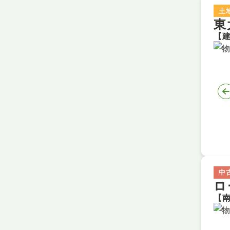
土
東
中
ロ