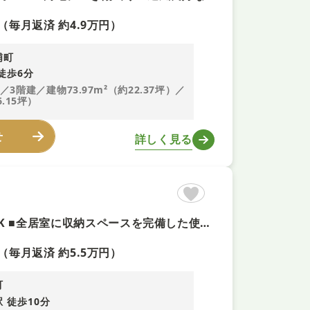
（毎月返済 約4.9万円）
浦町
徒歩6分
K／3階建／建物73.97m²（約22.37坪）／
6.15坪）
せ
詳しく見る
【西向き日当り良好＋即予約可！】R８、８月リフォームの3LDK ■全居室に収納スペースを完備した使いやすい間取り ■近鉄奈良線「瓢箪山」駅まで徒歩約10分 ■マックスバリュ瓢箪山店徒歩４分の便利な立地です
（毎月返済 約5.5万円）
町
 徒歩10分