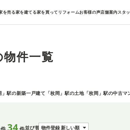
家を売る
家を建てる
家を買ってリフォーム
お客様の声
店舗案内
スタ
の物件一覧
岡」駅の新築一戸建て
「枚岡」駅の土地
「枚岡」駅の中古マ
34
並び替え
物件
件