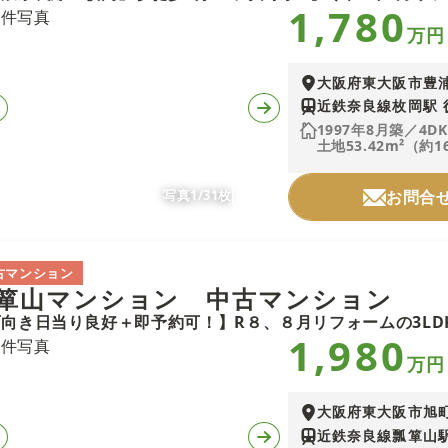
1,780
万円
大阪府東大阪市豊
近鉄奈良線枚岡駅 
1997年8月築／4D
土地53.42m²（約1
写真1/31枚
お問合
古マンション
箪山マンション 中古マンション
1,980
万円
大阪府東大阪市旭
近鉄奈良線瓢箪山駅