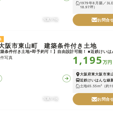
1979年8月築／3L
18.97坪）
写真1/7枚
お問合
地
大阪市東山町 建築条件付き土地
1,195
万円
大阪府東大阪市東
近鉄けいはんな線新
土地65.55m²（約1
写真1/1枚
お問合