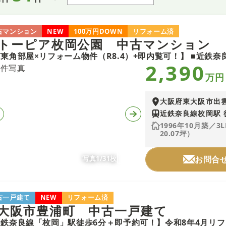
古マンション
NEW
100万円DOWN
リフォーム済
トーピア枚岡公園 中古マンション
2,390
万円
大阪府東大阪市出
近鉄奈良線枚岡駅 
1996年10月築／3
20.07坪）
写真1/31枚
お問合
古一戸建て
NEW
リフォーム済
大阪市豊浦町 中古一戸建て