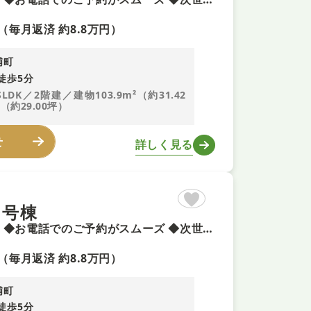
（毎月返済 約8.8万円）
浦町
徒歩5分
SLDK／2階建／建物103.9m²（約31.42
（約29.00坪）
せ
詳しく見る
1号棟
◆今週末土曜日・日曜日ご案内可能 ◆頭金0円で夢のマイホーム ◆お電話でのご予約がスムーズ ◆次世代省エネルギー住宅！快適さと光熱費削減を保証
（毎月返済 約8.8万円）
浦町
徒歩5分