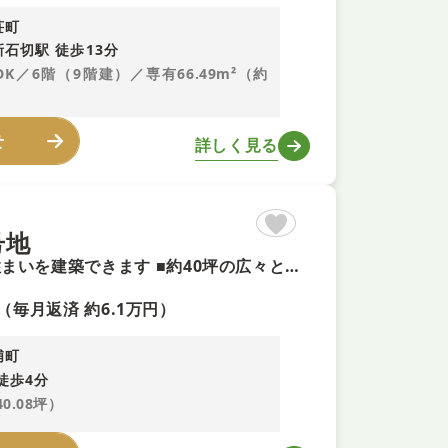
荘町
石切駅 徒歩13分
LDK／6階（9階建）／専有66.49m²（約
せ
詳しく見る
号地
【建築条件なし土地＋即予約可！】 ■お好きなプランで理想の住まいを建築できます ■約40坪の広々としたフラットな敷地 ■近鉄奈良線「額田」駅まで徒歩４分の駅チカ物件
（毎月返済 約6.1万円）
浦町
徒歩4分
40.08坪）