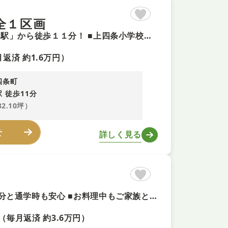
全１区画
【建築条件無し土地＋即予約可！】 ■近鉄難波・奈良線「瓢箪山駅」から徒歩１１分！ ■上四条小学校まで徒歩約3分でお子様の通学も安心の距離です ■イオンフードスタイル徒歩９分で買物至便！
返済 約1.6万円）
四条町
 徒歩11分
32.10坪）
せ
詳しく見る
【南向きで陽当り良好＋即内覧可！】枚岡西小学校まで徒歩約4分と通学時も安心 ■お料理中もご家族との会話も楽しめるカウンターキッチン ■不在時の荷物受け取りに便利な宅配ボックスを完備 ■クローゼットや押入、シューズボックスなど充実の収納スペース
（毎月返済 約3.6万円）