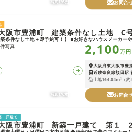
写真1/6枚
お問合
地
大阪市豊浦町 建築条件なし土地 C
2,100
万円
大阪府東大阪市豊
近鉄奈良線額田駅 
土地164.04m²（約
写真1/6枚
お問合
築一戸建て
大阪市豊浦町 新築一戸建て 第１ 