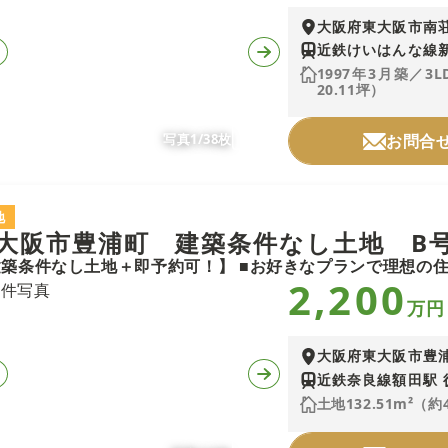
大阪府東大阪市南
近鉄けいはんな線新
1997年3月築／3
20.11坪）
写真1/38枚
お問合
地
大阪市豊浦町 建築条件なし土地 B
2,200
万円
大阪府東大阪市豊
近鉄奈良線額田駅 
土地132.51m²（約