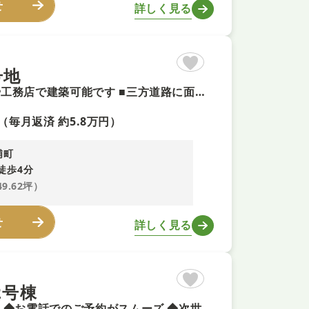
せ
詳しく見る
号地
【建築条件なし土地＋即予約可！】 ■お好きなハウスメーカーや工務店で建築可能です ■三方道路に面する開放的な敷地 ■近鉄奈良線「額田」駅まで徒歩４分の駅チカ物件
（毎月返済 約5.8万円）
浦町
徒歩4分
49.62坪）
せ
詳しく見る
2号棟
◆今週末土曜日・日曜日ご案内可能 ◆頭金0円で夢のマイホーム ◆お電話でのご予約がスムーズ ◆次世代省エネルギー住宅！快適さと光熱費削減を保証