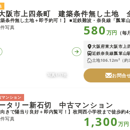
地
大阪市上四条町 建築条件無し土地 
580
万円
（毎月
大阪府東大阪市上
近鉄奈良線瓢箪山駅
土地106.12m²（約
写真1/17枚
お問合
古マンション
ータリー新石切 中古マンション
1,300
万円