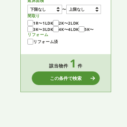
延床面積
〜
間取り
1R〜1LDK
2K〜2LDK
3K〜3LDK
4K〜4LDK
5K〜
リフォーム
リフォーム済
1
該当物件
件
この条件で検索