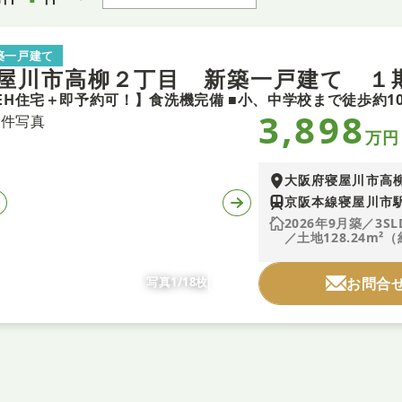
築一戸建て
屋川市高柳２丁目 新築一戸建て １
3,898
万円
大阪府寝屋川市高
京阪本線寝屋川市駅
2026年9月築／3SL
／土地128.24m²（
写真1/18枚
お問合