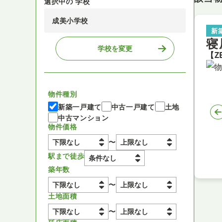
選択中の 学校
成美小学校
新
寝
学校を変更
物件種別
新築一戸建て
中古一戸建て
土地
中古マンション
物件価格
〜
駅まで徒歩
築年数
〜
土地面積
〜