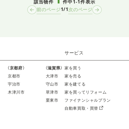
該当物件
件中
1-1件表示
1/1
前のページ
次のページ
サービス
〈京都府〉
〈滋賀県〉
家を買う
京都市
大津市
家を売る
宇治市
守山市
家を建てる
木津川市
草津市
家を買ってリフォーム
栗東市
ファイナンシャルプラン
自動車買取・買替