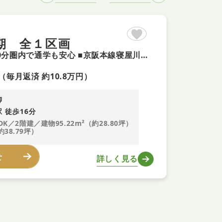
期 全１区画
【ZEH住宅＋即予約可！】食洗機完備 ■小、中学校まで徒歩約10分圏内で通学も安心 ■京阪本線寝屋川市駅徒歩約15分 ■WIC2箇所あり収納充実 ■LDK17帖の対面キッチンで開放的な空間
（毎月返済 約10.8万円）
柳
 徒歩16分
DK／2階建／建物95.22m²（約28.80坪）
約38.79坪）
せ
詳しく見る