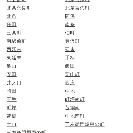
北条永良町
北条宮の町
北条
阿保
庄田
南条
三条町
佃町
南駅前町
豊沢町
西延末
延末
東延末
手柄
亀山
飯田
安田
栗山町
井ノ口
西庄
岡田
中地
玉手
町坪南町
町坪
苫編南
苫編
中地南町
土山
三左衛門堀東の町
三左衛門堀西の町