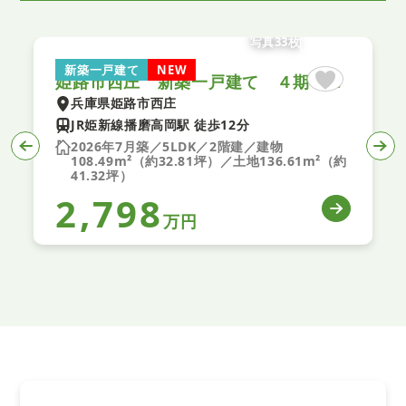
写真33枚
新築一戸建て
NEW
姫路市西庄 新築一戸建て ４期 ４号棟
兵庫県姫路市西庄
JR姫新線播磨高岡駅 徒歩12分
2026年7月築／5LDK／2階建／建物
108.49m²（約32.81坪）／土地136.61m²（約
41.32坪）
2,798
万円