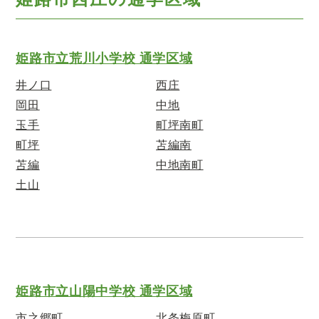
姫路市立荒川小学校 通学区域
井ノ口
西庄
岡田
中地
玉手
町坪南町
町坪
苫編南
苫編
中地南町
土山
姫路市立山陽中学校 通学区域
市之郷町
北条梅原町