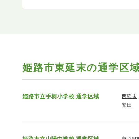
姫路市東延末の通学区
姫路市立手柄小学校 通学区域
西延末
安田
姫路市立山陽中学校 通学区域
市之郷