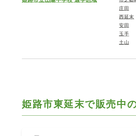
庄田
西延末
安田
玉手
土山
姫路市東延末で
販売中