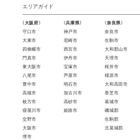
エリアガイド
〈大阪府〉
〈兵庫県〉
〈奈良県〉
守口市
神戸市
奈良市
大東市
尼崎市
生駒市
四條畷市
西宮市
大和郡山市
門真市
伊丹市
天理市
東大阪市
宝塚市
桜井市
八尾市
芦屋市
橿原市
豊中市
明石市
大和高田市
高槻市
加古川市
香芝市
枚方市
高砂市
葛城市
寝屋川市
姫路市
磯城郡
交野市
生駒郡
大阪市
北葛城郡
堺市