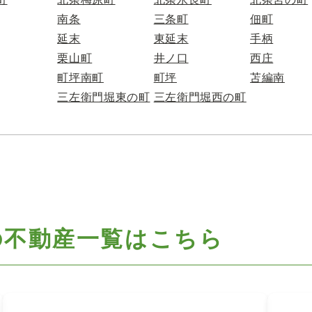
南条
三条町
佃町
延末
東延末
手柄
栗山町
井ノ口
西庄
町坪南町
町坪
苫編南
三左衛門堀東の町
三左衛門堀西の町
の不動産一覧はこちら