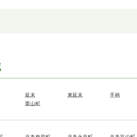
域
延末
東延末
手柄
栗山町
町
北条梅原町
北条永良町
北条宮の町