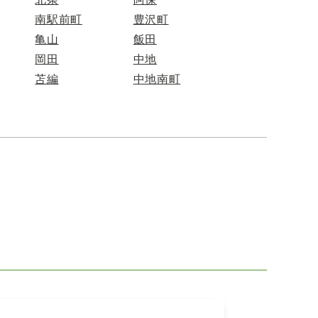
南駅前町
豊沢町
亀山
飯田
岡田
中地
苫編
中地南町