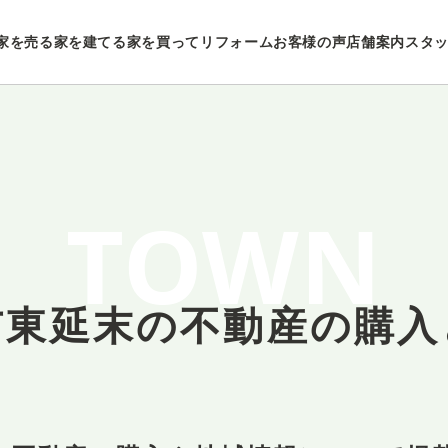
家を売る
家を建てる
家を買ってリフォーム
お客様の声
店舗案内
スタ
TOWN
市東延末の
不動産の購入