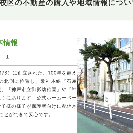
校校区の不動産の購入や地域情報につい
本情報
１－１
873）に創立された、100年を超え
の北側に位置し、阪神本線『石屋
能。『神戸市立御影幼稚園』や『神
近くにあります。公式ホームーペー
お子様の様子が保護者向けに配信さ
ことができて安心です。