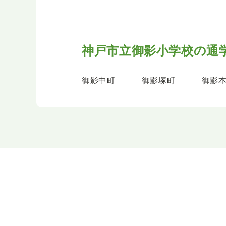
神戸市立御影小学校の
通
御影中町
御影塚町
御影