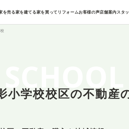
家を売る
家を建てる
家を買ってリフォーム
お客様の声
店舗案内
スタ
学校
SCHOOL
影小学校校区の
不動産