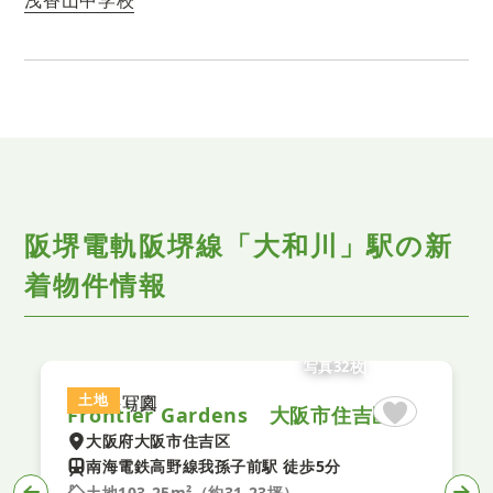
阪堺電軌阪堺線「大和川」駅の新
着物件情報
写真32枚
土地
Frontier Gardens 大阪市住吉区遠里小野６丁目 建築条件付き土地 全１区画
大阪府大阪市住吉区
南海電鉄高野線我孫子前駅 徒歩5分
土地103.25m²（約31.23坪）