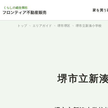
くらしの総合商社
家を買う
トップ
エリアガイド
堺市堺区
堺市立新湊小学校
堺市立新