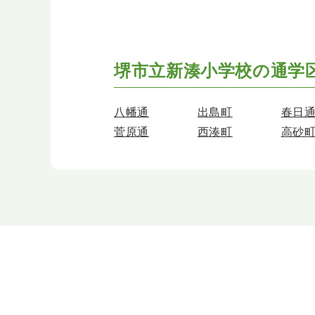
堺市立新湊小学校の
通学
八幡通
出島町
春日
菅原通
西湊町
高砂