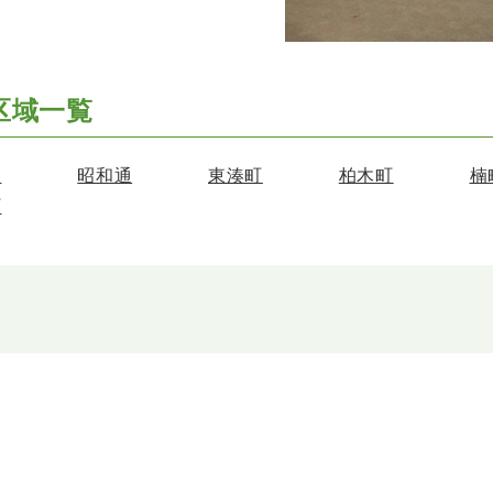
区域一覧
通
昭和通
東湊町
柏木町
楠
町