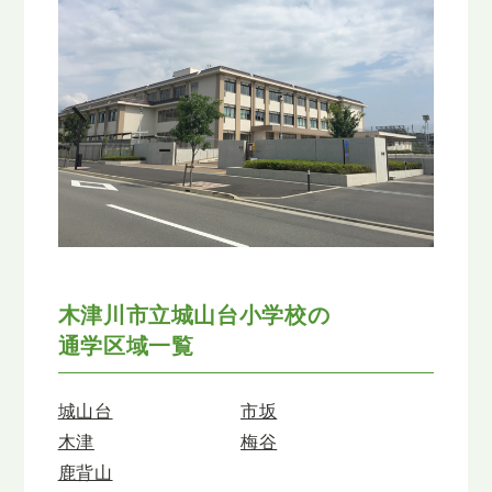
木津川市立城山台小学校の
通学区域一覧
城山台
市坂
木津
梅谷
鹿背山