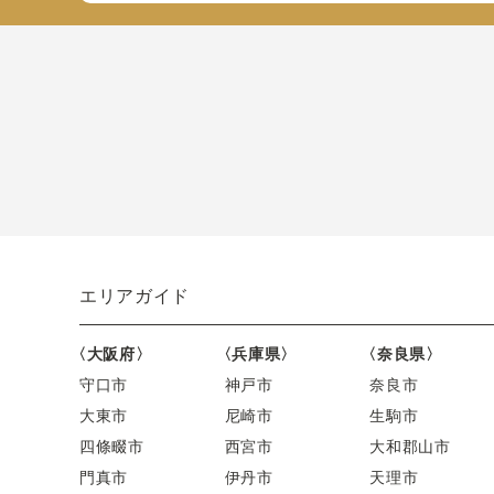
エリアガイド
〈大阪府〉
〈兵庫県〉
〈奈良県〉
守口市
神戸市
奈良市
大東市
尼崎市
生駒市
四條畷市
西宮市
大和郡山市
門真市
伊丹市
天理市