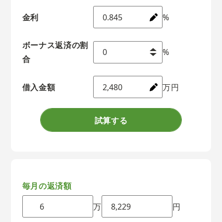
金利
%
ボーナス返済の割
%
合
借入金額
万円
試算する
毎月の返済額
万
円