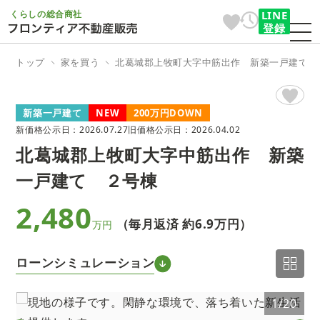
くらしの総合商社
LINE
登録
トップ
家を買う
北葛城郡上牧町大字中筋出作 新築一戸建て 
新築一戸建て
NEW
200万円DOWN
新価格公示日：2026.07.27
旧価格公示日：2026.04.02
北葛城郡上牧町大字中筋出作 新築
一戸建て ２号棟
2,480
（毎月返済 約
6.9万円
）
万円
ローンシミュレーション
0
1/20