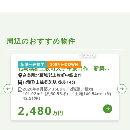
周辺のおすすめ物件
写真21枚
新築一戸建て
200万円DOWN
北葛城郡上牧町大字中筋出作 新築一戸建て ３期 ２号棟
奈良県北葛城郡上牧町中筋出作
JR和歌山線香芝駅 徒歩14分
2026年9月築／3SLDK／2階建／建物
101.02m²（約30.55坪）／土地140.54m²（約
42.51坪）
2,480
万円