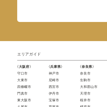
エリアガイド
〈大阪府〉
〈兵庫県〉
〈奈良県〉
守口市
神戸市
奈良市
大東市
尼崎市
生駒市
四條畷市
西宮市
大和郡山市
門真市
伊丹市
天理市
東大阪市
宝塚市
桜井市
八尾市
芦屋市
橿原市