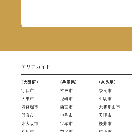
エリアガイド
〈大阪府〉
〈兵庫県〉
〈奈良県〉
守口市
神戸市
奈良市
大東市
尼崎市
生駒市
四條畷市
西宮市
大和郡山市
門真市
伊丹市
天理市
東大阪市
宝塚市
桜井市
八尾市
芦屋市
橿原市