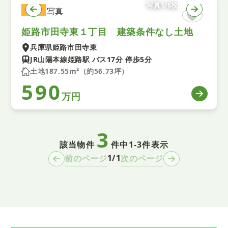
写真1/6枚
土地
姫路市田寺東１丁目 建築条件なし土地
兵庫県姫路市田寺東
JR山陽本線姫路駅 バス17分 停歩5分
土地187.55m²（約56.73坪）
590
万円
3
該当物件
件中
1-3件表示
1/1
前のページ
次のページ