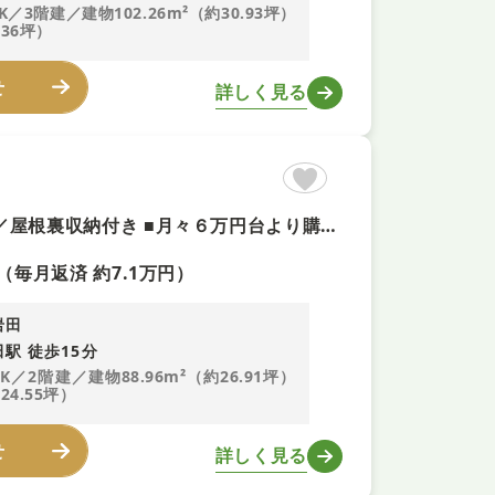
K／3階建／建物102.26m²（約30.93坪）
.36坪）
せ
詳しく見る
■本日ご内覧可能！ ■フルリフォーム済（2024年6月） ■ロフト／屋根裏収納付き ■月々６万円台より購入可能 ■当日のご相談予約はお電話がスムーズ
（毎月返済 約7.1万円）
岩田
駅 徒歩15分
DK／2階建／建物88.96m²（約26.91坪）
24.55坪）
せ
詳しく見る