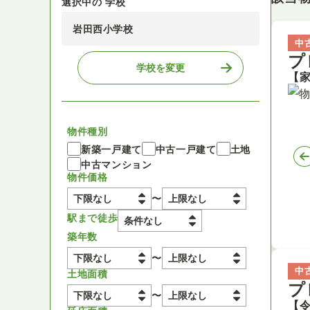
選択中の 学校
岩田西小学校
中
プ
学校を変更
物件種別
新築一戸建て
中古一戸建て
土地
中古マンション
物件価格
〜
駅まで徒歩
築年数
〜
中
土地面積
プ
〜