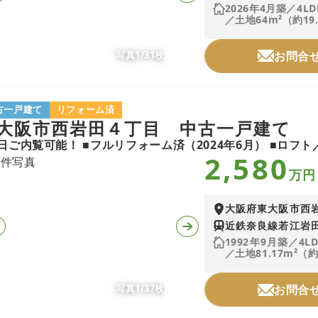
2026年4月築／4LD
／土地64m²（約19
写真1/31枚
お問合
古一戸建て
リフォーム済
大阪市西岩田４丁目 中古一戸建て
2,580
万円
大阪府東大阪市西
近鉄奈良線若江岩田
1992年9月築／4L
／土地81.17m²（約
写真1/37枚
お問合