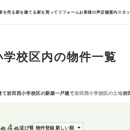
家を売る
家を建てる
家を買ってリフォーム
お客様の声
店舗案内
スタ
小学校区内の物件一覧
建て
岩田西小学校区の新築一戸建て
岩田西小学校区の土地
岩
4
並び替え
物件
件