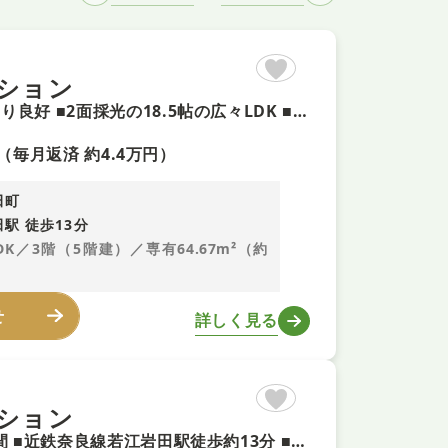
ション
【家具付＋即内覧可！】リフォーム歴あり ■南向き角部屋で日当り良好 ■2面採光の18.5帖の広々LDK ■近鉄奈良線「若江岩田」駅徒歩約13分
（毎月返済 約4.4万円）
田町
駅 徒歩13分
LDK／3階（5階建）／専有64.67m²（約
せ
詳しく見る
ション
【令和8年2月リフォーム済＋即内覧可！】LDK18帖超の広々空間 ■近鉄奈良線若江岩田駅徒歩約13分 ■南向き最上階につき陽当り・眺望良好な2LDK