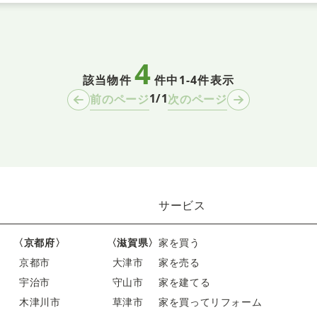
4
該当物件
件中
1-4件表示
1/1
前のページ
次のページ
サービス
〈京都府〉
〈滋賀県〉
家を買う
京都市
大津市
家を売る
宇治市
守山市
家を建てる
木津川市
草津市
家を買ってリフォーム