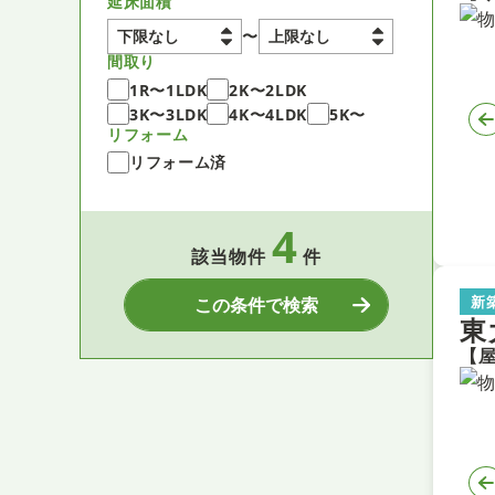
延床面積
〜
間取り
1R〜1LDK
2K〜2LDK
3K〜3LDK
4K〜4LDK
5K〜
リフォーム
リフォーム済
4
該当物件
件
新
この条件で検索
東