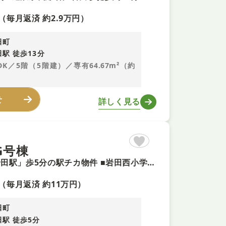
（毎月返済 約2.9万円）
田町
駅 徒歩13分
LDK／5階（5階建）／専有64.67m²（約
せ
詳しく見る
G号棟
【屋上には広々としたルーフバルコニー】 ■近鉄奈良線「若江岩田駅」歩5分の駅チカ物件 ■岩田西小学校が徒歩１０分圏内にありお子様の登下校にも安心の距離 ■お車持ちの方にもうれしいカースペース完備
（毎月返済 約11万円）
田町
駅 徒歩5分