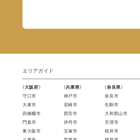
エリアガイド
〈大阪府〉
〈兵庫県〉
〈奈良県〉
守口市
神戸市
奈良市
大東市
尼崎市
生駒市
四條畷市
西宮市
大和郡山市
門真市
伊丹市
天理市
東大阪市
宝塚市
桜井市
八尾市
芦屋市
橿原市