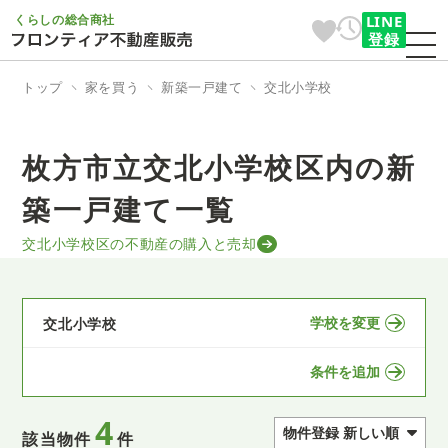
くらしの総合商社
LINE
登録
トップ
家を買う
新築一戸建て
交北小学校
枚方市立交北小学校区内の新
築一戸建て一覧
交北小学校区の不動産の購入と売却
学校を変更
交北小学校
条件を追加
4
該当物件
件