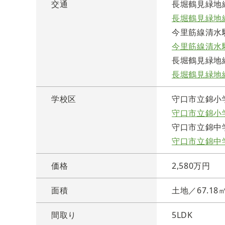
交通
長堀鶴見緑地
長堀鶴見緑地
今里筋線清水駅
今里筋線清水
長堀鶴見緑地線
長堀鶴見緑地
学校区
守口市立錦小
守口市立錦小
守口市立錦中
守口市立錦中
価格
2,580万円
面積
土地／67.18
間取り
5LDK