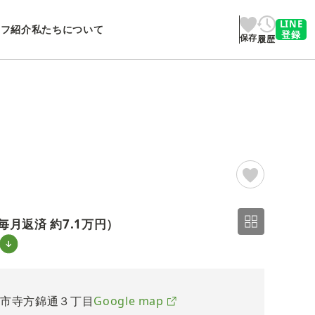
LINE
ッフ紹介
私たちについて
登録
保存
履歴
2/31
毎月返済 約
7.1万円
）
口市寺方錦通３丁目
Google map