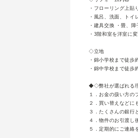
・フローリング上貼り
・風呂、洗面、トイレ(
・建具交換 ・畳、障
・3階和室を洋室に変
◇立地
・錦小学校まで徒歩
・錦中学校まで徒歩
◆◇弊社が選ばれる
１．お金の扱い方の
２．買い替えなどに
３．たくさんの銀行
４．物件のお引渡し
５．定期的にご連絡