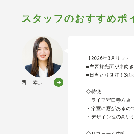
スタッフのおすすめポ
【2026年3月リフ
■主要採光面が東向
■日当たり良好！3
西上 幸加
◇特徴
・ライフ守口寺方店
・浴室に窓があるの
・デザイン性の高い
◇リフォーム内容