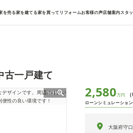
家を売る
家を建てる
家を買ってリフォーム
お客様の声
店舗案内
スタ
中古一戸建て
2,580
1/31
（
万円
ローンシミュレーション
大阪府守