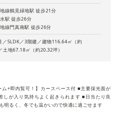
地線鶴見緑地駅 徒歩21分
水駅 徒歩26分
地線門真南駅 徒歩26分
1月／5LDK／3階建／建物116.64㎡（約
／土地67.18㎡（約20.32坪）
長に合わせて自由にアレンジ可能です。快適な居住空間を提供
利便
タリ
ォーム+即内覧可！】カースペース付 ■主要採光面が
差しが入り気持ちよく起きられます ■日当たり良
屋も明るく、冬でも温かいので快適に過ごせます