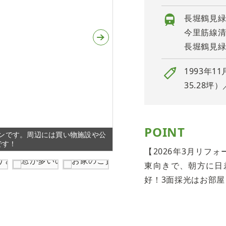
長堀鶴見緑
今里筋線清
長堀鶴見緑
1993年1
35.28坪）
POINT
ンです。周辺には買い物施設や公
5LDKの間取りは、家族の成
です！
します。
【2026年3月リフ
東向きで、朝方に日
好！3面採光はお部