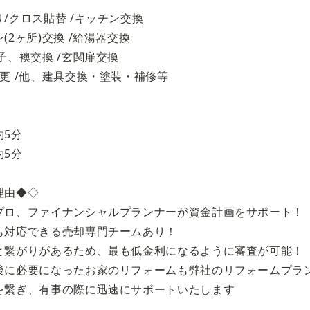
/クロス貼替 /キッチン交換
2ヶ所)交換 /給湯器交換
子、襖交換 /玄関扉交換
更 /他、建具交換・塗装・補修等
約5分
約5分
理由◆◇
プロ、ファイナンシャルプランナーが資金計画をサポート！
も対応できる売却専門チームあり！
と繋がりがあるため、最も低金利になるように審査が可能！
後に必要になったお家のリフォームも弊社のリフォームプラ
を繋ぎ、有事の際に迅速にサポートいたします