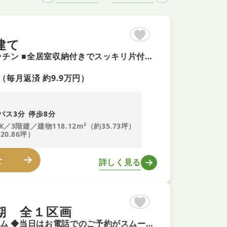
建て
【17.5帖の広々LDK＋即予約可！】家族と会話が弾む対面式キッチン ■全居室収納付きでスッキリ片付く4LDK ■省エネ基準適合住宅で住宅ローン控除対象 ■２つのバルコニーで日当たり・通風良好
（毎月返済 約9.9万円）
バス3分 停歩8分
K／3階建／建物118.12m²（約35.73坪）
20.86坪）
せ
詳しく見る
期 全１区画
◆今週末土曜日・日曜日のご案内可能 ◆頭金0円で夢のマイホーム ◆当日はお電話でのご予約がスムーズです ◆設計性能評価＋建設性能評価をW取得！