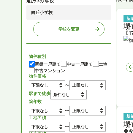
選択中の 学校
向丘小学校
新
堺
学校を変更
物件種別
新築一戸建て
中古一戸建て
土地
中古マンション
物件価格
〜
駅まで徒歩
築年数
〜
新
土地面積
堺
〜