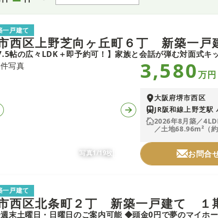
築一戸建て
市西区上野芝向ヶ丘町６丁 新築一戸
3,580
万円
大阪府堺市西区
JR阪和線上野芝駅 
2026年8月築／4LD
／土地68.96m²（約
写真1/19枚
お問合
築一戸建て
市西区北条町２丁 新築一戸建て １