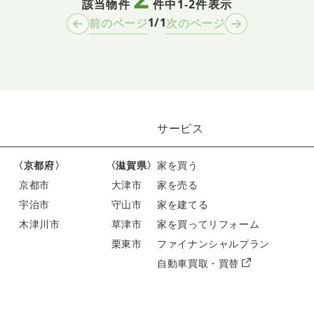
該当物件
件中
1-2件表示
1/1
前のページ
次のページ
サービス
〈京都府〉
〈滋賀県〉
家を買う
京都市
大津市
家を売る
宇治市
守山市
家を建てる
木津川市
草津市
家を買ってリフォーム
栗東市
ファイナンシャルプラン
自動車買取・買替