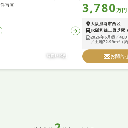
3,780
万円
大阪府堺市西区
JR阪和線上野芝駅 
2026年6月築／4LD
／土地72.99m²（約
写真1/19枚
お問合
2