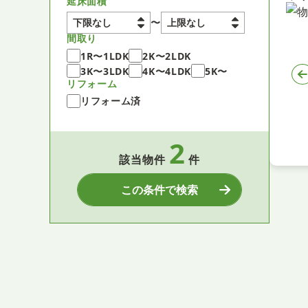
延床面積
〜
間取り
1R〜1LDK
2K〜2LDK
3K〜3LDK
4K〜4LDK
5K〜
リフォーム
リフォーム済
2
該当物件
件
この条件で検索