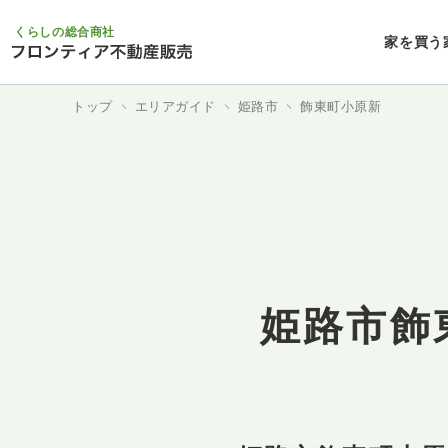
くらしの総合商社
家を買う
トップ
エリアガイド
姫路市
飾東町小原新
姫路市飾