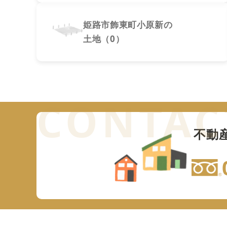
姫路市飾東町小原新の
土地（0）
不動