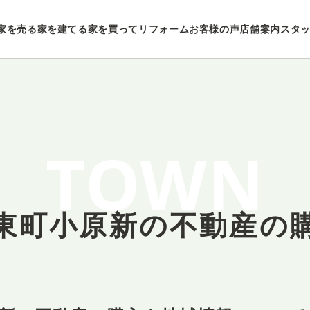
家を売る
家を建てる
家を買ってリフォーム
お客様の声
店舗案内
スタ
TOWN
東町小原新の
不動産の