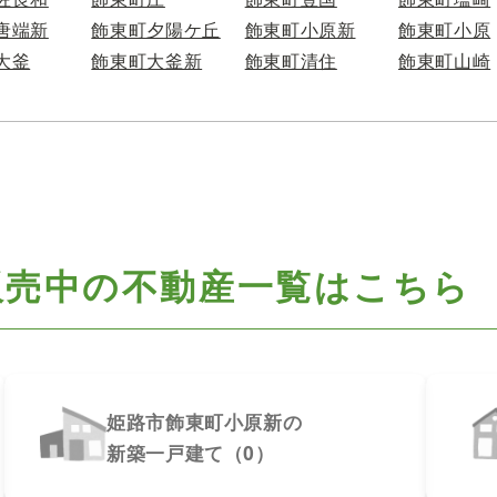
唐端新
飾東町夕陽ケ丘
飾東町小原新
飾東町小原
大釜
飾東町大釜新
飾東町清住
飾東町山崎
販売中の不動産一覧はこちら
姫路市飾東町小原新の
新築一戸建て（0）