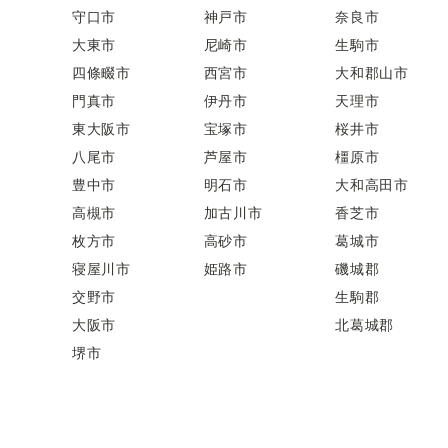
守口市
神戸市
奈良市
大東市
尼崎市
生駒市
四條畷市
西宮市
大和郡山市
門真市
伊丹市
天理市
東大阪市
宝塚市
桜井市
八尾市
芦屋市
橿原市
豊中市
明石市
大和高田市
高槻市
加古川市
香芝市
枚方市
高砂市
葛城市
寝屋川市
姫路市
磯城郡
交野市
生駒郡
大阪市
北葛城郡
堺市