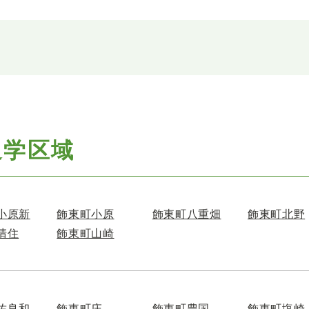
通学区域
小原新
飾東町小原
飾東町八重畑
飾東町北野
清住
飾東町山崎
佐良和
飾東町庄
飾東町豊国
飾東町塩崎