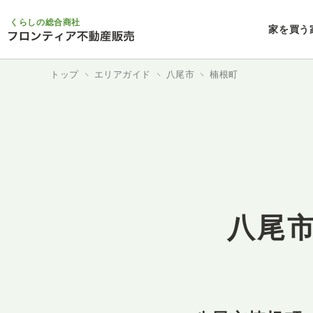
くらしの総合商社
家を買う
トップ
エリアガイド
八尾市
楠根町
八尾