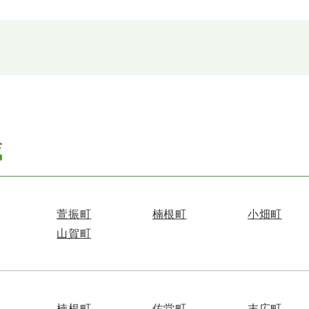
域
萱振町
楠根町
小畑町
山賀町
楠根町
佐堂町
末広町