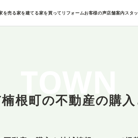
家を売る
家を建てる
家を買ってリフォーム
お客様の声
店舗案内
スタ
TOWN
市楠根町の
不動産の購入