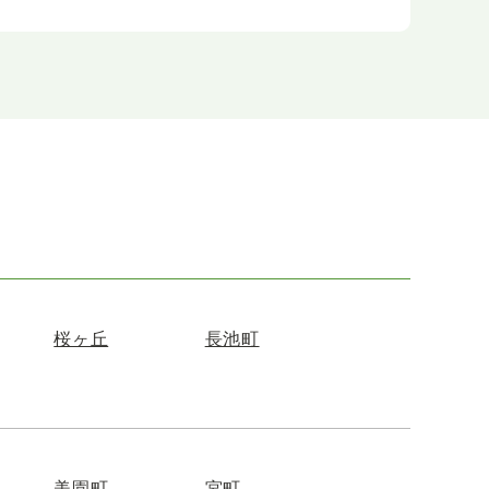
桜ヶ丘
長池町
美園町
宮町