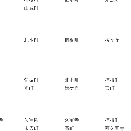
山城町
北本町
楠根町
桜ヶ丘
萱振町
北本町
楠根町
光町
緑ケ丘
宮町
寺
久宝園
久宝寺
楠根町
末広町
高町
西久宝寺