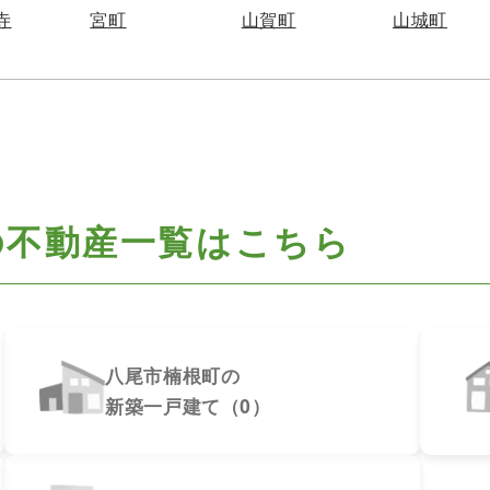
寺
宮町
山賀町
山城町
の不動産一覧はこちら
八尾市楠根町の
新築一戸建て（0）