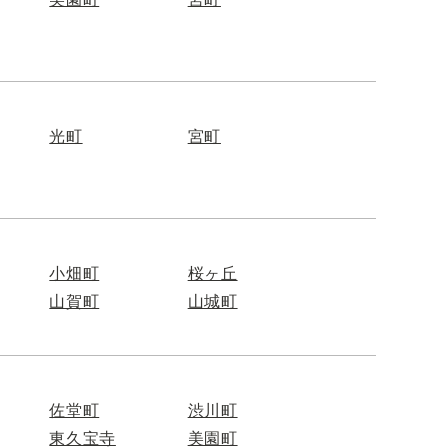
光町
宮町
小畑町
桜ヶ丘
山賀町
山城町
佐堂町
渋川町
東久宝寺
美園町