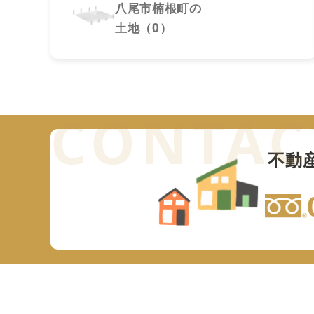
八尾市楠根町の
土地（0）
不動