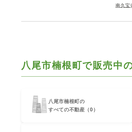
南久宝
八尾市楠根町で
販売中
八尾市楠根町の
すべての不動産（0）