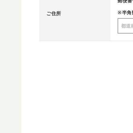
郵便番
※半角
ご住所