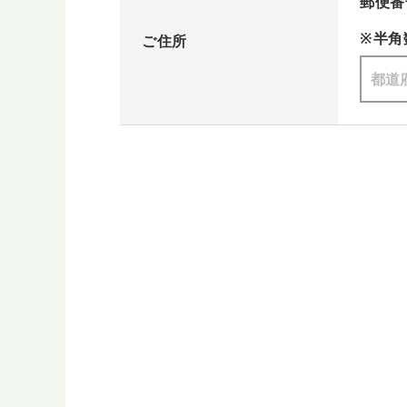
郵便番
※半角
ご住所