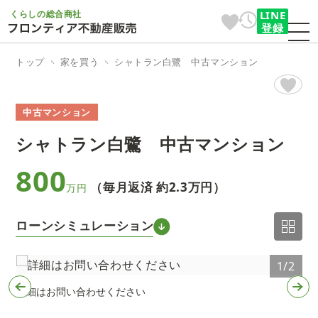
くらしの総合商社
LINE
登録
トップ
家を買う
シャトラン白鷺 中古マンション
中古マンション
シャトラン白鷺 中古マンション
800
（毎月返済 約
2.3万円
）
万円
ローンシミュレーション
2
1/2
詳細はお問い合わせください