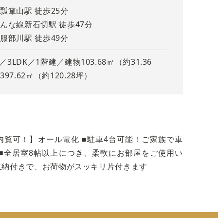
瓢箪山駅 徒歩25分
んな線新石切駅 徒歩47分
服部川駅 徒歩49分
月／3LDK／1階建／建物103.68㎡（約31.36
97.62㎡（約120.28坪）
利便
付きです。お荷物がスッキリ片付きますね！
タリ
即内覧可！】オール電化 ■駐車4台可能！ご家族で車
 ■全居室8帖以上につき、柔軟にお部屋をご使用い
収納付きで、お荷物がスッキリ片付きます