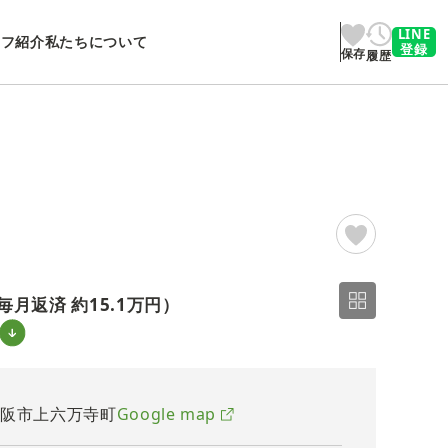
LINE
ッフ紹介
私たちについて
登録
保存
履歴
2/33
毎月返済 約
15.1万円
）
大阪市上六万寺町
Google map