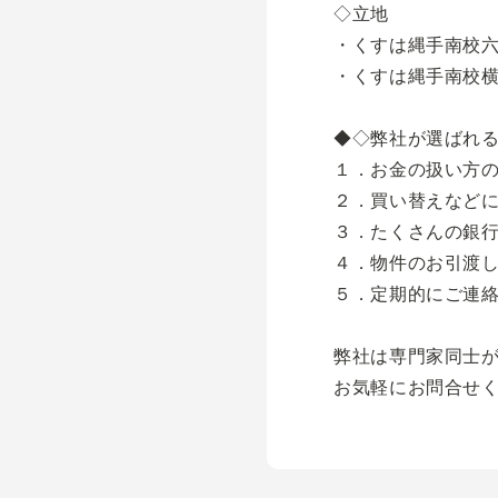
◇立地
・くすは縄手南校六
・くすは縄手南校横
◆◇弊社が選ばれ
１．お金の扱い方
２．買い替えなど
３．たくさんの銀
４．物件のお引渡
５．定期的にご連
弊社は専門家同士
お気軽にお問合せ