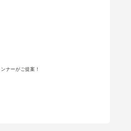
！
！
ランナーがご提案！