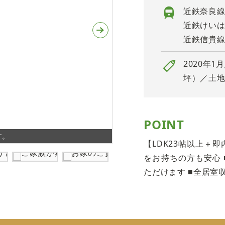
近鉄奈良線
近鉄けいは
近鉄信貴線
2020年1
坪）／土地3
POINT
す。
広々とした間取りは全居室収納
【LDK23帖以上＋
をお持ちの方も安心
ただけます ■全居室