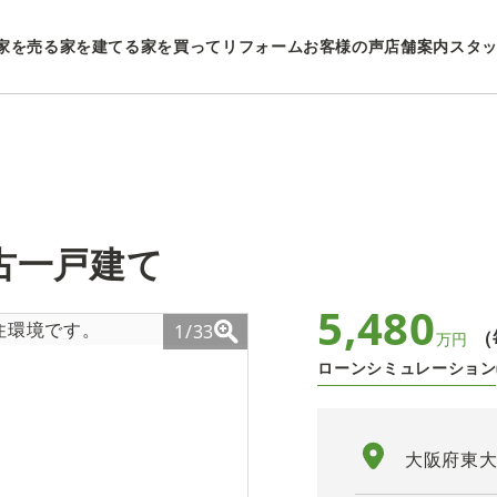
家を売る
家を建てる
家を買ってリフォーム
お客様の声
店舗案内
スタ
古一戸建て
5,480
1/33
（
万円
ローンシミュレーション
大阪府東