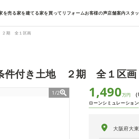
家を売る
家を建てる
家を買ってリフォーム
お客様の声
店舗案内
スタ
 ２期 全１区画
条件付き土地 ２期 全１区画
1,490
1/2
（
万円
ローンシミュレーション
大阪府大