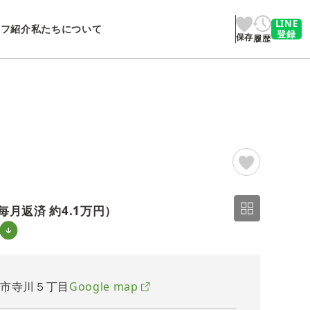
LINE
ッフ紹介
私たちについて
登録
保存
履歴
2/2
毎月返済 約
4.1万円
）
東市寺川５丁目
Google map