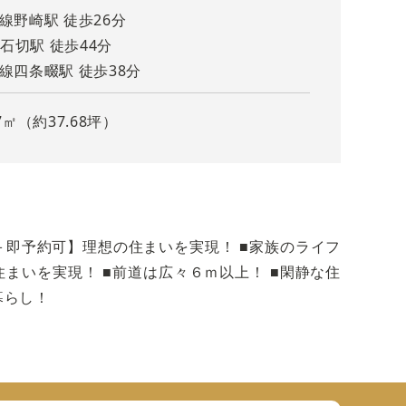
市線野崎駅 徒歩26分
石切駅 徒歩44分
市線四条畷駅 徒歩38分
7㎡（約37.68坪）
くり
＋即予約可】理想の住まいを実現！ ■家族のライフ
詳細
まいを実現！ ■前道は広々６ｍ以上！ ■閑静な住
暮らし！