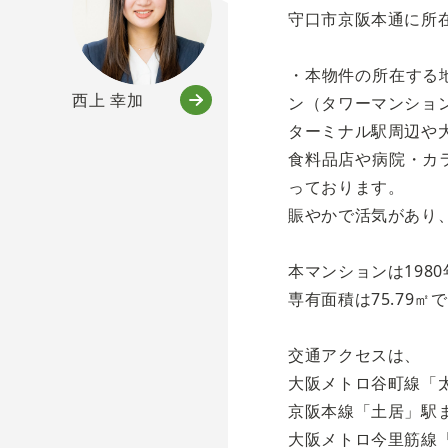
守口市京阪本通に所
・本物件の所在する
西上 幸加
ン（タワーマンショ
ターミナル駅周辺や
食料品店や病院・カ
っております。
賑やかで活気があり
本マンションは198
専有面積は75.79
交通アクセスは、
大阪メトロ谷町線「太
京阪本線「土居」駅ま
大阪メトロ今里筋線「