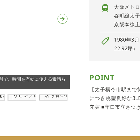
大阪メトロ
谷町線太子
京阪本線土
1980年3
22.92坪）
POINT
利で、時間を有効に使える素晴ら
全居室に収納を完備した3LD
【太子橋今市駅まで徒
につき眺望良好な3L
充実 ■守口市立さつ