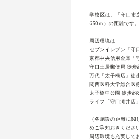
学校区は、「守口市
650ｍ）の距離です
周辺環境は
セブンイレブン「守口
京都中央信用金庫「守
守口土居郵便局 徒歩
万代「太子橋店」徒歩
関西医科大学総合医療
太子橋中公園 徒歩約8
ライフ「守口滝井店」
（各施設の距離に関
めご承知おきくださ
周辺環境も充実して