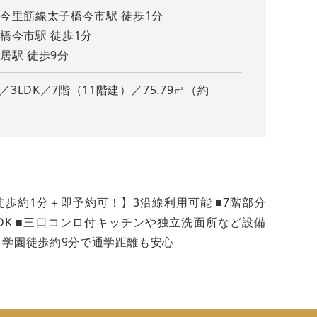
今里筋線太子橋今市駅 徒歩1分
橋今市駅 徒歩1分
居駅 徒歩9分
月／3LDK／7階（11階建）／75.79㎡（約
広い
K。西向きバルコニーで開放感あり。
す
歩約1分＋即予約可！】3沿線利用可能 ■7階部分
DK ■三口コンロ付キッチンや独立洗面所など設備
き学園徒歩約9分で通学距離も安心