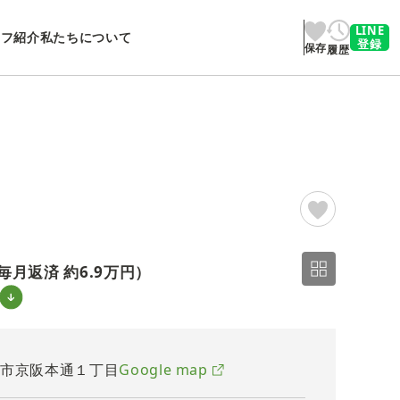
LINE
ッフ紹介
私たちについて
登録
保存
履歴
2/20
毎月返済 約
6.9万円
）
口市京阪本通１丁目
Google map