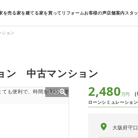
家を売る
家を建てる
家を買ってリフォーム
お客様の声
店舗案内
スタ
ンション
ョン 中古マンション
2,480
1/20
（
万円
ローンシミュレーション
大阪府守