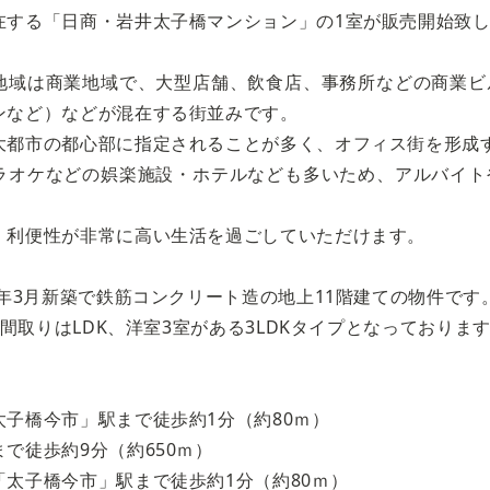
在する「日商・岩井太子橋マンション」の1室が販売開始致
地域は商業地域で、大型店舗、飲食店、事務所などの商業ビ
ンなど）などが混在する街並みです。
大都市の都心部に指定されることが多く、オフィス街を形成
ラオケなどの娯楽施設・ホテルなども多いため、アルバイト
、利便性が非常に高い生活を過ごしていただけます。
0年3月新築で鉄筋コンクリート造の地上11階建ての物件です
㎡で間取りはLDK、洋室3室がある3LDKタイプとなっておりま
子橋今市」駅まで徒歩約1分（約80ｍ）
で徒歩約9分（約650ｍ）
太子橋今市」駅まで徒歩約1分（約80ｍ）