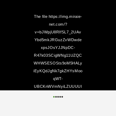
The file
https://img.miraie-
net.com/?
v=bJWpjU8RIfSL7_2UAv
Ybd5mkJRGuzZvWDwde
xpsJOsYJJNpDC-
R47k03SCigWNg11UZQC
WHWSESOSts9oM5HALy
iEyKQdJgNk7gkZHYsMoo
qWT-
UBCKnWVmNyiLZUUUUI
k1_rIoPOQNAl7ioBBDhJ
●
●
●
●
●
Q..
could not be
accessed.