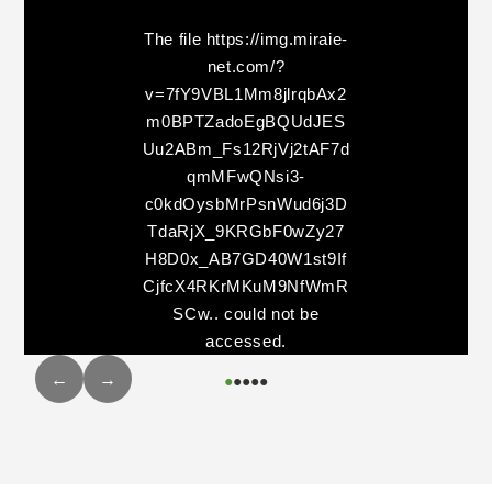
The file
https://img.miraie-
net.com/?
v=7fY9VBL1Mm8jlrqbAx2
m0BPTZadoEgBQUdJES
Uu2ABm_Fs12RjVj2tAF7d
qmMFwQNsi3-
c0kdOysbMrPsnWud6j3D
TdaRjX_9KRGbF0wZy27
H8D0x_AB7GD40W1st9If
CjfcX4RKrMKuM9NfWmR
SCw..
could not be
accessed.
←
→
●
●
●
●
●