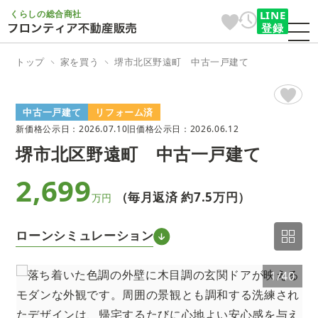
くらしの総合商社
LINE
登録
トップ
家を買う
堺市北区野遠町 中古一戸建て
中古一戸建て
リフォーム済
新価格公示日：2026.07.10
旧価格公示日：2026.06.12
堺市北区野遠町 中古一戸建て
2,699
（毎月返済 約
7.5万円
）
万円
ローンシミュレーション
0
1/40