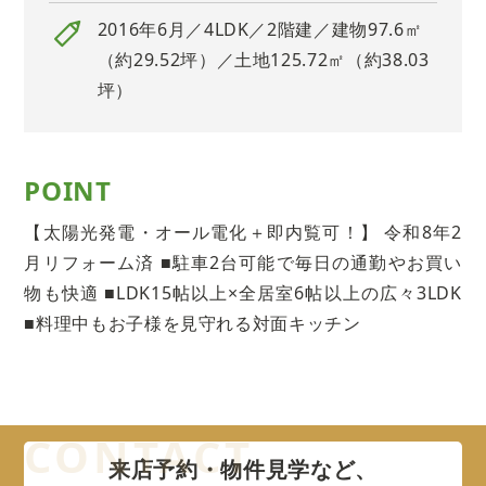
2016年6月／4LDK／2階建／建物97.6㎡
（約29.52坪）／土地125.72㎡（約38.03
坪）
POINT
【太陽光発電・オール電化＋即内覧可！】 令和8年2
月リフォーム済 ■駐車2台可能で毎日の通勤やお買い
物も快適 ■LDK15帖以上×全居室6帖以上の広々3LDK
■料理中もお子様を見守れる対面キッチン
来店予約・物件見学など、